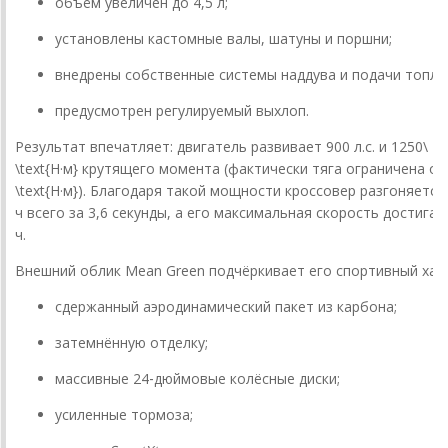
объём
увеличен
до
4
,
5
л
;
установлены
кастомные
валы,
шатуны
и
поршни;
внедрены
собственные
системы
наддува
и
подачи
топли
предусмотрен
регулируемый
выхлоп.
Результат
впечатляет:
двигатель
развивает
900
л
.
с
.
и
1250\
\text{Н·м}
крутящего
момента
(фактически
тяга
ограничена
от
\text{Н·м}
).
Благодаря
такой
мощности
кроссовер
разгоняется
ч
всего
за
3
,
6
секунды,
а
его
максимальная
скорость
достигае
ч
.
Внешний
облик
Mean
Green
подчёркивает
его
спортивный
хар
сдержанный
аэродинамический
пакет
из
карбона;
затемнённую
отделку;
массивные
24‑дюймовые
колёсные
диски;
усиленные
тормоза;