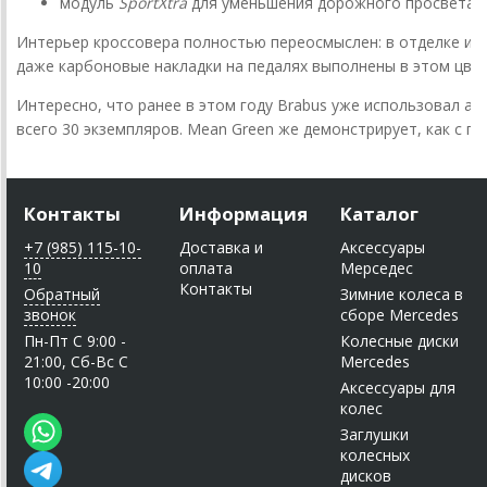
модуль
SportXtra
для
уменьшения
дорожного
просвета.
Интерьер
кроссовера
полностью
переосмыслен:
в
отделке
ис
даже
карбоновые
накладки
на
педалях
выполнены
в
этом
цвет
Интересно,
что
ранее
в
этом
году
Brabus
уже
использовал
ан
всего
30
экземпляров.
Mean
Green
же
демонстрирует,
как
с
п
Контакты
Информация
Каталог
+7 (985) 115-10-
Доставка и
Аксессуары
10
оплата
Мерседес
Контакты
Обратный
Зимние колеса в
звонок
сборе Mercedes
Пн-Пт C 9:00 -
Колесные диски
21:00, Сб-Вс С
Mercedes
10:00 -20:00
Аксессуары для
колес
Заглушки
колесных
дисков