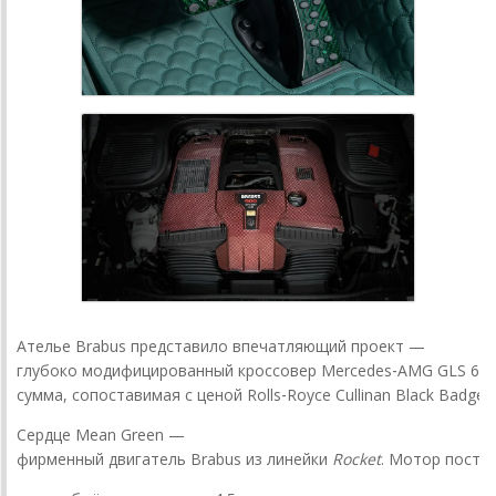
Ателье
Brabus
представило
впечатляющий
проект
—
глубоко
модифицированный
кроссовер
Mercedes‑AMG
GLS
63
сумма,
сопоставимая
с
ценой
Rolls‑Royce
Cullinan
Black
Badge.
Сердце
Mean
Green
—
фирменный
двигатель
Brabus
из
линейки
Rocket
.
Мотор
постр