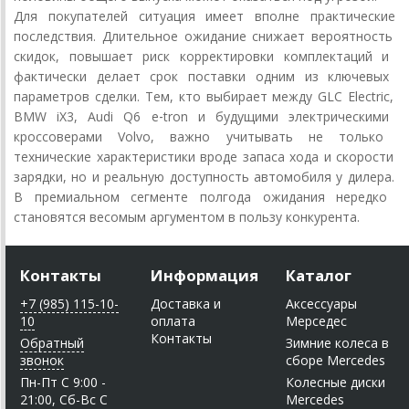
Для
покупателей
ситуация
имеет
вполне
практические
последствия.
Длительное
ожидание
снижает
вероятность
скидок,
повышает
риск
корректировки
комплектаций
и
фактически
делает
срок
поставки
одним
из
ключевых
параметров
сделки.
Тем,
кто
выбирает
между
GLC
Electric,
BMW
iX3,
Audi
Q6
e‑tron
и
будущими
электрическими
кроссоверами
Volvo,
важно
учитывать
не
только
технические
характеристики
вроде
запаса
хода
и
скорости
зарядки,
но
и
реальную
доступность
автомобиля
у
дилера.
В
премиальном
сегменте
полгода
ожидания
нередко
становятся
весомым
аргументом
в
пользу
конкурента.
Контакты
Информация
Каталог
+7 (985) 115-10-
Доставка и
Аксессуары
10
оплата
Мерседес
Контакты
Обратный
Зимние колеса в
звонок
сборе Mercedes
Пн-Пт C 9:00 -
Колесные диски
21:00, Сб-Вс С
Mercedes