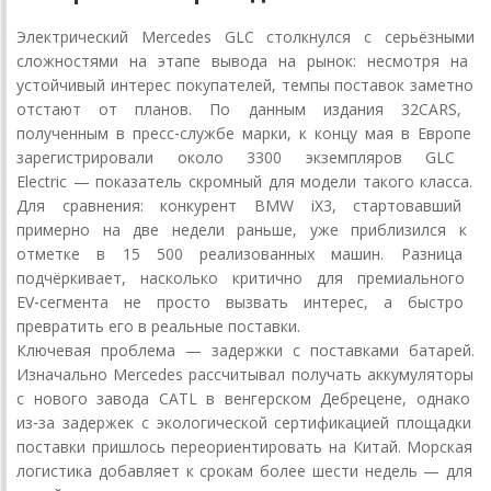
Электрический
Mercedes
GLC
столкнулся
с
серьёзными
сложностями
на
этапе
вывода
на
рынок:
несмотря
на
устойчивый
интерес
покупателей,
темпы
поставок
заметно
отстают
от
планов.
По
данным
издания
32CARS,
полученным
в
пресс‑службе
марки,
к
концу
мая
в
Европе
зарегистрировали
около
3300
экземпляров
GLC
Electric
— показатель
скромный
для
модели
такого
класса.
Для
сравнения:
конкурент
BMW
iX3,
стартовавший
примерно
на
две
недели
раньше,
уже
приблизился
к
отметке
в
15
500
реализованных
машин.
Разница
подчёркивает,
насколько
критично
для
премиального
EV‑сегмента
не
просто
вызвать
интерес,
а
быстро
превратить
его
в
реальные
поставки.
Ключевая
проблема
— задержки
с
поставками
батарей.
Изначально
Mercedes
рассчитывал
получать
аккумуляторы
с
нового
завода
CATL
в
венгерском
Дебрецене,
однако
из‑за
задержек
с
экологической
сертификацией
площадки
поставки
пришлось
переориентировать
на
Китай.
Морская
логистика
добавляет
к
срокам
более
шести
недель
— для