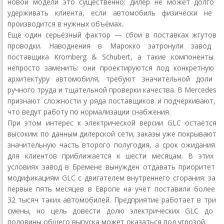
новой
модели
это
существенно:
дилер
не
может
долго
удерживать
клиента,
если
автомобиль
физически
не
производится
в
нужных
объёмах.
Ещё
один
серьёзный
фактор
— сбои
в
поставках
жгутов
проводки.
Наводнения
в
Марокко
затронули
завод
поставщика
Kromberg
& Schubert,
а
такие
компоненты
непросто
заменить:
они
проектируются
под
конкретную
архитектуру
автомобиля,
требуют
значительной
доли
ручного
труда
и
тщательной
проверки
качества.
В
Mercedes
признают
сложности
у
ряда
поставщиков
и
подчёркивают,
что
ведут
работу
по
нормализации
снабжения.
При
этом
интерес
к
электрической
версии
GLC
остаётся
высоким:
по
данным
дилерской
сети,
заказы
уже
покрывают
значительную
часть
второго
полугодия,
а
срок
ожидания
для
клиентов
приближается
к
шести
месяцам.
В
этих
условиях
завод
в
Бремене
вынужден
отдавать
приоритет
модификациям
GLC
с
двигателем
внутреннего
сгорания:
за
первые
пять
месяцев
в
Европе
на
учёт
поставили
более
32
тысяч
таких
автомобилей.
Предприятие
работает
в
три
смены,
но
цель
довести
долю
электрических
GLC
до
половины
общего
выпуска
может
оказаться
под
угрозой.