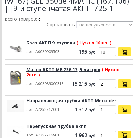
(W167) GLE 350de 4MATIC (167.106)
||9-и ступенчатая АКПП 725.1
Всего товаров:
6
|
Сортировать
Болт АКПП 9-ступенч
( Нужно 10шт. )
195
арт.: A0029909503
руб.
Масло АКПП MB 236.17, 5 литров
( Нужно
2шт. )
15 215
арт.: A002989060313
руб.
Направляющая трубка АКПП Mercedes
1 312
арт.: A7252717001
руб.
Перепускная трубка акпп
1 962
арт.: A7252716901
руб.