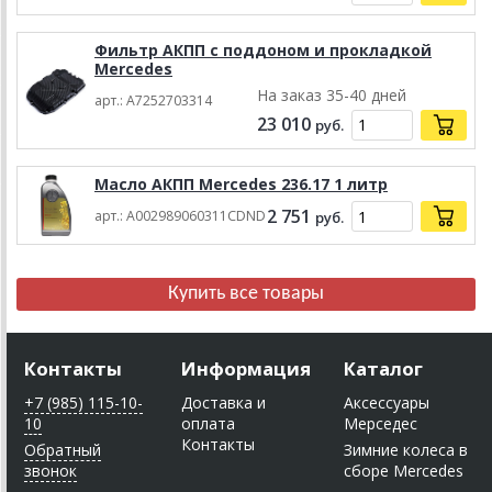
Фильтр АКПП с поддоном и прокладкой
Mercedes
На заказ 35-40 дней
арт.: A7252703314
23 010
руб.
Масло АКПП Mercedes 236.17 1 литр
2 751
арт.: A002989060311CDND
руб.
Контакты
Информация
Каталог
+7 (985) 115-10-
Доставка и
Аксессуары
10
оплата
Мерседес
Контакты
Обратный
Зимние колеса в
звонок
сборе Mercedes