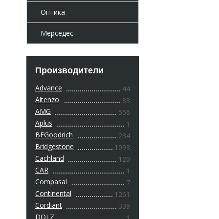
Оптика
Мерседес
Производители
Advance
44
Altenzo
83
AMG
556
Aplus
1
BFGoodrich
234
Bridgestone
1093
Cachland
120
CAR
1
Compasal
7
Continental
1261
Cordiant
339
DOLZ
1