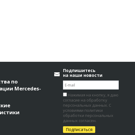
Подпишитесь
на наши новости
тва по
ации Mercedes-
Нажимая на кнопку, я даю
согласие на обработку
ские
персональных данных. С
условиями политики
ристики
обработки персональных
данных согласен.