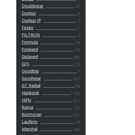
Doublestar
41
Dunlop
5
Dunlop JP
2
Fesite
1
FILTRON
2
Formula
90
Forward
53
Gislaved
281
GiTi
53
Goodtrip
7
Goodyear
567
GT Radial
56
Hankook
1396
HiFly
601
Kama
325
Kormoran
231
Laufenn
24
Marshal
380