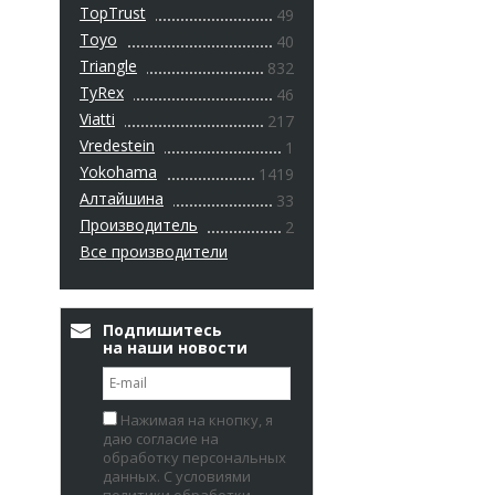
TopTrust
49
Toyo
40
Triangle
832
TyRex
46
Viatti
217
Vredestein
1
Yokohama
1419
Алтайшина
33
Производитель
2
Все производители
Подпишитесь
на наши новости
Нажимая на кнопку, я
даю согласие на
обработку персональных
данных. С условиями
политики обработки