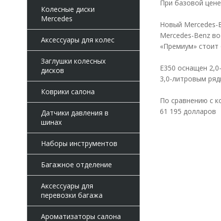
При базовой цене
Колесные диски
Mercedes
Новый Mercedes-B
Mercedes-Benz во
Аксессуары для колес
«Премиум» стоит 6
Заглушки колесных
E350 оснащен 2,
дисков
3,0-литровым ряд
Коврики салона
По сравнению с ко
61 195 долларов
Датчики давления в
шинах
Наборы инструментов
Багажное отделение
Аксессуары для
перевозки багажа
Ароматизаторы салона