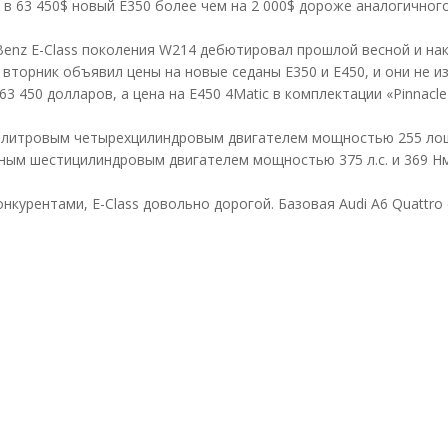
 в 63 450$ новый E350 более чем на 2 000$ дороже аналогичног
enz E-Class поколения W214 дебютировал прошлой весной и нак
 вторник объявил цены на новые седаны E350 и E450, и они не и
3 450 долларов, а цена на E450 4Matic в комплектации «Pinnacl
0-литровым четырехцилиндровым двигателем мощностью 255 лош
ным шестицилиндровым двигателем мощностью 375 л.с. и 369 Н
нкурентами, E-Class довольно дорогой. Базовая Audi A6 Quattro