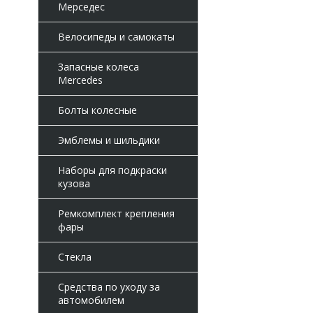
Мерседес
Велосипеды и самокаты
Запасные колеса
Mercedes
Болты колесные
Эмблемы и шильдики
Наборы для подкраски
кузова
Ремкомплект крепления
фары
Стекла
Средства по уходу за
автомобилем