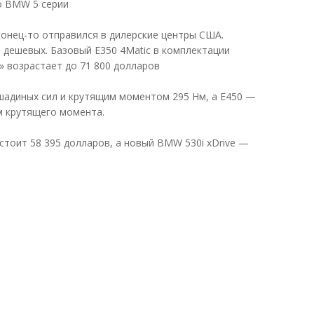
о BMW 5 серии
онец-то отправился в дилерские центры США.
з дешевых. Базовый E350 4Matic в комплектации
e» возрастает до 71 800 долларов
адиных сил и крутящим моментом 295 Нм, а E450 —
м крутящего момента.
 стоит 58 395 долларов, а новый BMW 530i xDrive —