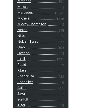
Matador
161
Maxxis
2
Mercedes
19343
Michelin
1838
Mickey Thompson
8
Nexen
318
Nitto
5
Nokian Tyres
853
Onyx
103
Ovation
43
Pirelli
1491
Rapid
9
Riken
1
Roadcruza
238
Roadhiker
6
Sailun
855
Sava
22
Sunfull
4
Tigar
42