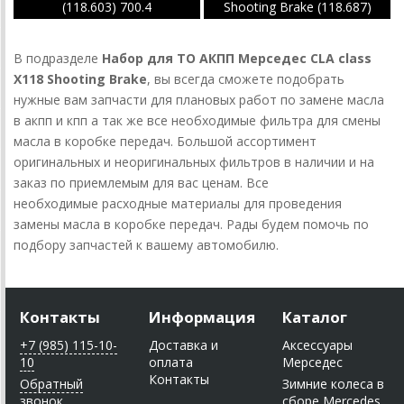
(118.603) 700.4
Shooting Brake (118.687)
700.4
В подразделе
Набор для ТО АКПП Мерседес CLA class
X118 Shooting Brake
, вы всегда сможете подобрать
нужные вам запчасти для плановых работ по замене масла
в акпп и кпп а так же все необходимые фильтра для смены
масла в коробке передач. Большой ассортимент
оригинальных и неоригинальных фильтров в наличии и на
заказ по приемлемым для вас ценам. Все
необходимые расходные материалы для проведения
замены масла в коробке передач. Рады будем помочь по
подбору запчастей к вашему автомобилю.
Контакты
Информация
Каталог
+7 (985) 115-10-
Доставка и
Аксессуары
10
оплата
Мерседес
Контакты
Обратный
Зимние колеса в
звонок
сборе Mercedes