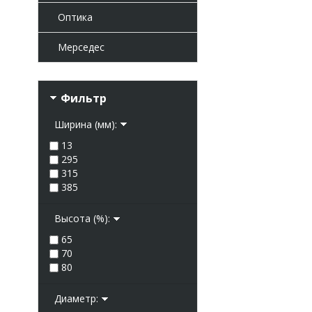
Оптика
Мерседес
Фильтр
Ширина (мм):
13
295
315
385
Высота (%):
65
70
80
Диаметр: