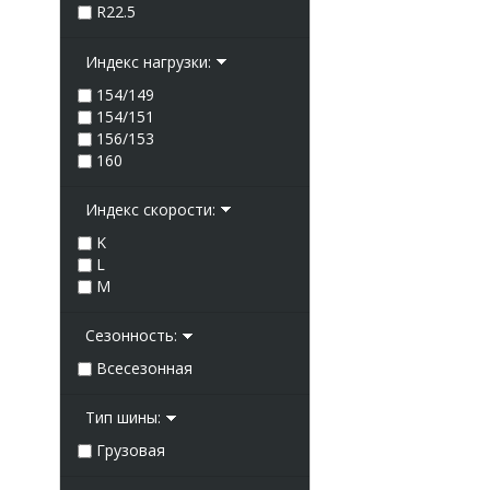
R22.5
Индекс нагрузки:
154/149
154/151
156/153
160
Индекс скорости:
K
L
M
Сезонность:
Всесезонная
Тип шины:
Грузовая