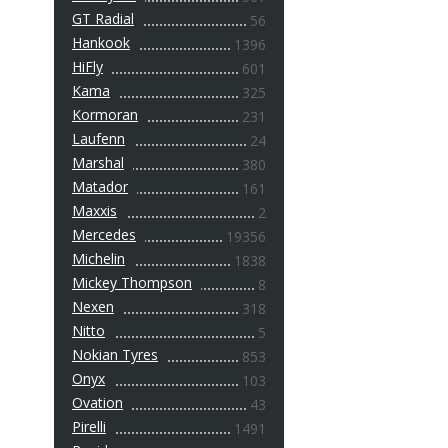
GT Radial
56
Hankook
1396
HiFly
601
Kama
325
Kormoran
231
Laufenn
24
Marshal
380
Matador
161
Maxxis
2
Mercedes
19356
Michelin
1838
Mickey Thompson
8
Nexen
318
Nitto
5
Nokian Tyres
853
Onyx
103
Ovation
43
Pirelli
1491