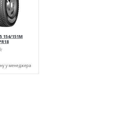
,5 154/151M
PR18
ену у менеджера