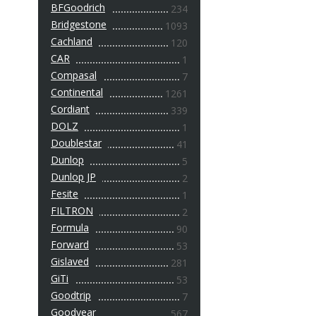
BFGoodrich
234
Bridgestone
1093
Cachland
120
CAR
1
Compasal
7
Continental
1261
Cordiant
339
DOLZ
1
Doublestar
41
Dunlop
5
Dunlop JP
2
Fesite
1
FILTRON
2
Formula
90
Forward
53
Gislaved
281
GiTi
53
Goodtrip
7
Goodyear
567