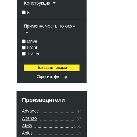
Конструкция:
R
Применяемость по осям:
Drive
Front
Trailer
Сбросить фильтр
Производители
Advance
44
Altenzo
83
AMG
556
Aplus
1