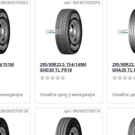
: 8859625700053
арт.: 6974610320015
4/151M
295/80R22,5 154/149M
295/80R22
GHD20 TL PR18
GHA20 TL 
 менеджера
Узнайте цену у менеджера
Узнайте ц
: 8859625700138
арт.: 8859625700176