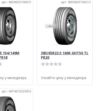
арт.: 8859625700015
арт.: 8859625700213
,5 154/149M
385/65R22,5 160K GHT50 TL
PR18
PR20
ену у менеджера
Узнайте цену у менеджера
арт.: 6974610320053