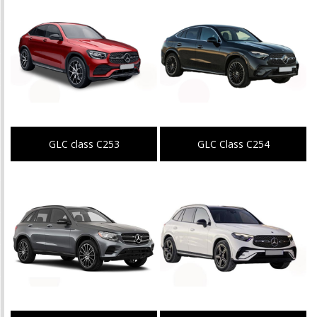
GLC class C253
GLC Class C254