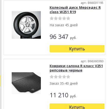
арт.: B66031195
Колесный диск Мерседес R
class W251 R19
На заказ 45 дней
96 347
руб.
Купить
арт.: B66360380
Коврики салона R класс V251
репсовые черные
Заказ 35-40 дней
11 210
руб.
Купить