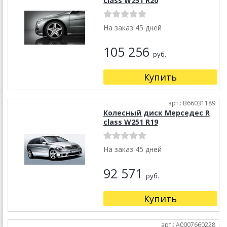
class W251 R20
На заказ 45 дней
105 256
руб.
Купить
арт.: B66031189
Колесный диск Мерседес R
class W251 R19
На заказ 45 дней
92 571
руб.
Купить
арт.: A0007660228