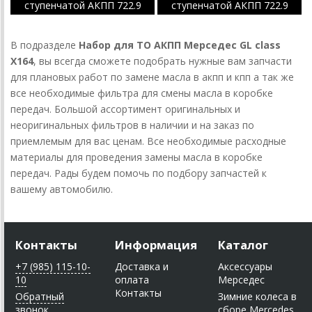
ступенчатой АКПП 722.9
ступенчатой АКПП 722.9
до 21.06.2010 выпуска
после 21.06.2010 выпуска
В подразделе
Набор для ТО АКПП Мерседес GL class
X164
, вы всегда сможете подобрать нужные вам запчасти
для плановых работ по замене масла в акпп и кпп а так же
все необходимые фильтра для смены масла в коробке
передач. Большой ассортимент оригинальных и
неоригинальных фильтров в наличии и на заказ по
приемлемым для вас ценам. Все необходимые расходные
материалы для проведения замены масла в коробке
передач. Рады будем помочь по подбору запчастей к
вашему автомобилю.
Контакты
Информация
Каталог
+7 (985) 115-10-
Доставка и
Аксессуары
10
оплата
Мерседес
Контакты
Обратный
Зимние колеса в
звонок
сборе Mercedes