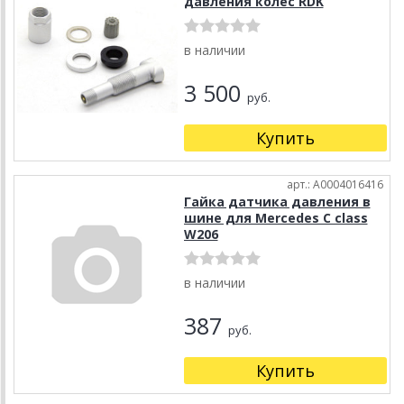
давления колес RDK
в наличии
3 500
руб.
Купить
арт.: A0004016416
Гайка датчика давления в
шине для Mercedes C class
W206
в наличии
387
руб.
Купить