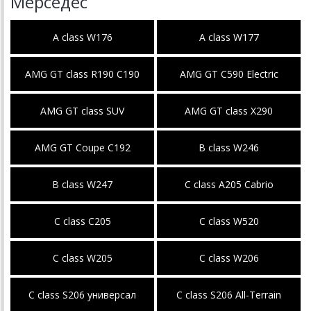
Мерседес
A class W176
A class W177
AMG GT class R190 C190
AMG GT C590 Electric
AMG GT class SUV
AMG GT class X290
AMG GT Coupe C192
B class W246
B class W247
C class A205 Cabrio
C class C205
C сlass W520
C class W205
C class W206
C class S206 универсал
C class S206 All-Terrain