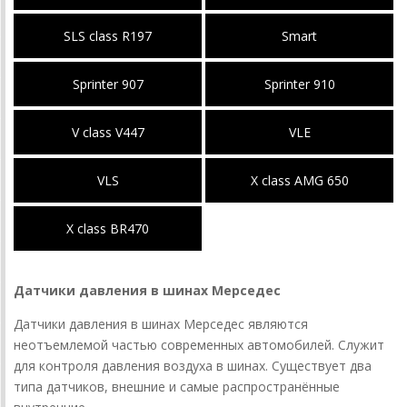
SLS class R197
Smart
Sprinter 907
Sprinter 910
V class V447
VLE
VLS
X class AMG 650
X class BR470
Датчики давления в шинах Мерседес
Датчики давления в шинах Мерседес являются
неотъемлемой частью современных автомобилей. Служит
для контроля давления воздуха в шинах. Существует два
типа датчиков, внешние и самые распространённые