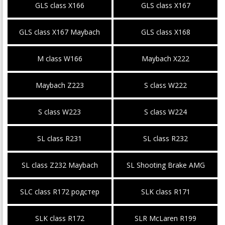
GLS class X166
GLS class X167
GLS class X167 Maybach
GLS class X168
M class W166
Maybach X222
Maybach Z223
S class W222
S class W223
S class W224
SL class R231
SL class R232
SL class Z232 Maybach
SL Shooting Brake AMG
SLC class R172 родстер
SLK class R171
SLK class R172
SLR McLaren R199