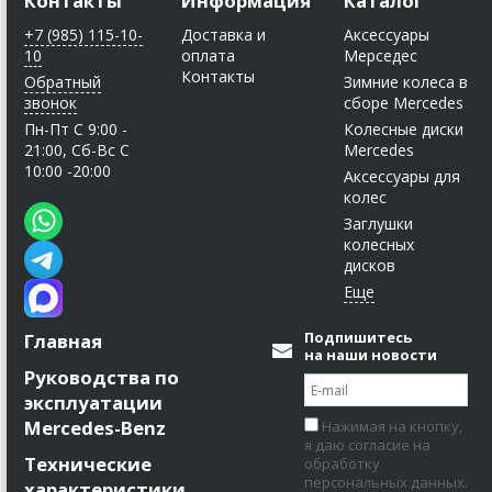
Контакты
Информация
Каталог
+7 (985) 115-10-
Доставка и
Аксессуары
10
оплата
Мерседес
Контакты
Обратный
Зимние колеса в
звонок
сборе Mercedes
Пн-Пт C 9:00 -
Колесные диски
21:00, Сб-Вс С
Mercedes
10:00 -20:00
Аксессуары для
колес
Заглушки
колесных
дисков
Подпишитесь
Главная
на наши новости
Руководства по
эксплуатации
Mercedes-Benz
Нажимая на кнопку,
я даю согласие на
Технические
обработку
персональных данных.
характеристики