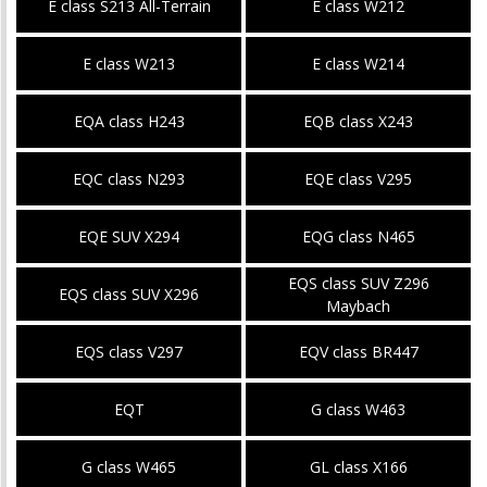
E class S213 All-Terrain
E class W212
E class W213
E class W214
EQA class H243
EQB class X243
EQC class N293
EQE class V295
EQE SUV X294
EQG class N465
EQS class SUV Z296
EQS class SUV X296
Maybach
EQS class V297
EQV class BR447
EQT
G class W463
G class W465
GL class X166