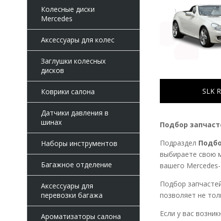
Колесные диски
Mercedes
Аксессуары для колес
Заглушки колесных
дисков
SLK 
Коврики салона
Датчики давления в
шинах
Подбор запчаст
Подраздел
Подбо
Наборы инструментов
выбираете свою м
Багажное отделение
вашего Mercedes-
Подбор запчастей
Аксессуары для
перевозки багажа
позволяет не тол
Если у вас возни
Ароматизаторы салона