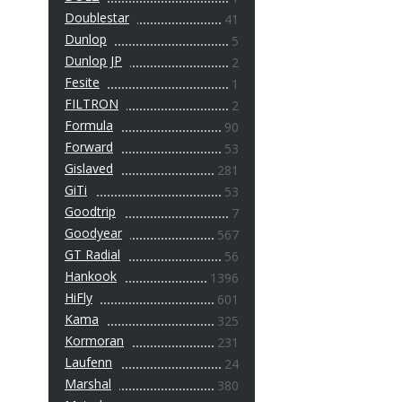
Doublestar
41
Dunlop
5
Dunlop JP
2
Fesite
1
FILTRON
2
Formula
90
Forward
53
Gislaved
281
GiTi
53
Goodtrip
7
Goodyear
567
GT Radial
56
Hankook
1396
HiFly
601
Kama
325
Kormoran
231
Laufenn
24
Marshal
380