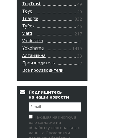
TopTrust
49
Toyo
40
Triangle
832
TyRex
46
Viatti
217
Vredestein
1
Yokohama
1419
Алтайшина
33
Производитель
2
Все производители
Подпишитесь
на наши новости
Нажимая на кнопку, я
даю согласие на
обработку персональных
данных. С условиями
политики обработки