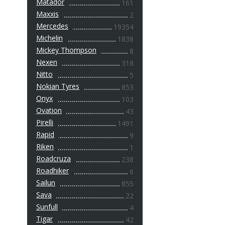
Matador
161
Maxxis
2
Mercedes
19354
Michelin
1838
Mickey Thompson
8
Nexen
318
Nitto
5
Nokian Tyres
853
Onyx
103
Ovation
43
Pirelli
1491
Rapid
9
Riken
1
Roadcruza
238
Roadhiker
6
Sailun
855
Sava
22
Sunfull
4
Tigar
42