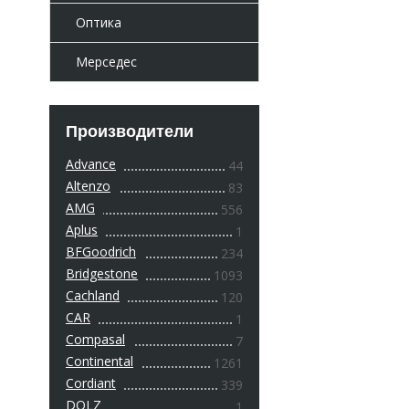
Оптика
Мерседес
Производители
Advance
44
Altenzo
83
AMG
556
Aplus
1
BFGoodrich
234
Bridgestone
1093
Cachland
120
CAR
1
Compasal
7
Continental
1261
Cordiant
339
DOLZ
1