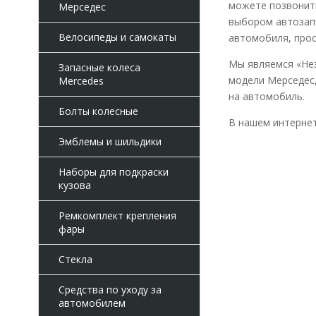
можете позвонить
Мерседес
выбором автозапч
Велосипеды и самокаты
автомобиля, прос
Мы являемся «Нез
Запасные колеса
модели Мерседес,
Mercedes
на автомобиль.
Болты колесные
В нашем интернет
Эмблемы и шильдики
Наборы для подкраски
кузова
Ремкомплект крепления
фары
Стекла
Средства по уходу за
автомобилем