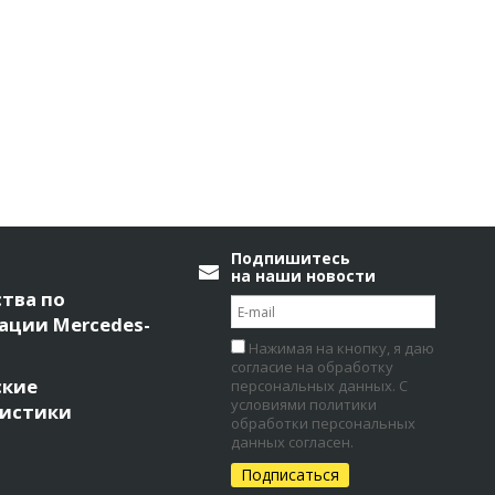
Подпишитесь
на наши новости
тва по
ации Mercedes-
Нажимая на кнопку, я даю
согласие на обработку
ские
персональных данных. С
условиями политики
ристики
обработки персональных
данных согласен.