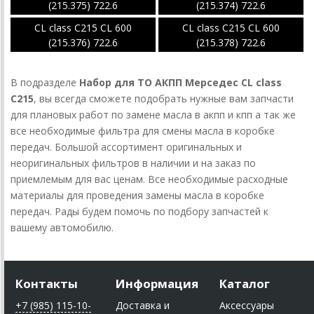
(215.375) 722.6
(215.374) 722.6
CL class С215 CL 600
CL class С215 CL 600
(215.376) 722.6
(215.378) 722.6
В подразделе
Набор для ТО АКПП Мерседес CL class
C215
, вы всегда сможете подобрать нужные вам запчасти
для плановых работ по замене масла в акпп и кпп а так же
все необходимые фильтра для смены масла в коробке
передач. Большой ассортимент оригинальных и
неоригинальных фильтров в наличии и на заказ по
приемлемым для вас ценам. Все необходимые расходные
материалы для проведения замены масла в коробке
передач. Рады будем помочь по подбору запчастей к
вашему автомобилю.
Контакты
Информация
Каталог
+7 (985) 115-10-
Доставка и
Аксессуары