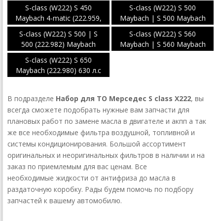
630л.с
S-class (W222) S 450
S-class (W222) S 500
Maybach 4-matic (222.959,
Maybach | S 500 Maybach
222.964) 367 л.с
4-matic (222.982, 222.985)
S-class (W222) S 500 | S
S-class (W222) S 560
455 л.с
500 (222.982) Maybach
Maybach | S 560 Maybach
4-matic (222.983, 222.986)
S-class (W222) S 650
469 л.с
Maybach (222.980) 630 л.с
В подразделе
Набор для ТО Мерседес S class X222
, вы
всегда сможете подобрать нужные вам запчасти для
плановых работ по замене масла в двигателе и акпп а так
же все необходимые фильтра воздушной, топливной и
системы кондиционирования. Большой ассортимент
оригинальных и неоригинальных фильтров в наличии и на
заказ по приемлемым для вас ценам. Все
необходимые жидкости от антифриза до масла в
раздаточную коробку. Рады будем помочь по подбору
запчастей к вашему автомобилю.