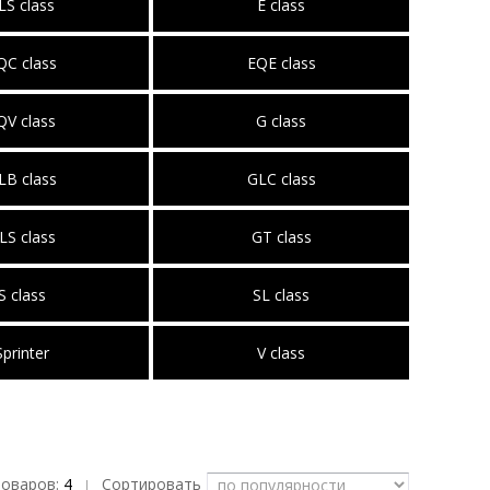
LS class
E class
QC class
EQE class
QV class
G class
LB class
GLC class
LS class
GT class
S class
SL class
Sprinter
V class
товаров:
4
Сортировать
|