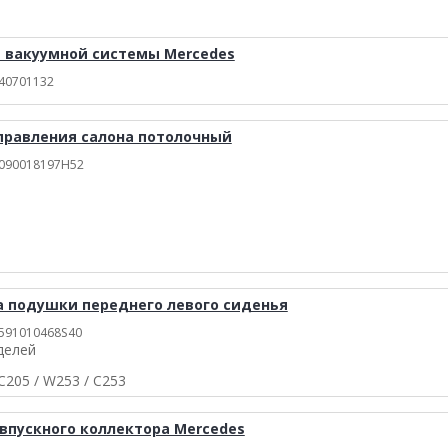
 вaкyyмнoй cиcтeмы Mercedes
540701132
правления салона потолочный
0090018197H52
 подушки переднего левого сиденья
0591010468S40
делей
C205 / W253 / C253
впускного коллектора Mercedes