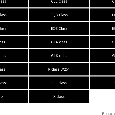
lass
CLE Class
C
lass
EQB Class
E
lass
EQS Class
E
ass
GLA class
G
lass
GLK class
G
ass
R class W251
lass
SLS class
no
X class
Всего 