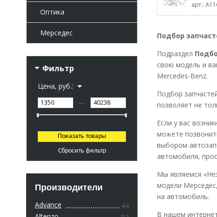
арт.: A1
Оптика
Мерседес
Подбор запчаст
Подраздел
Подбо
свою модель и ва
Фильтр
Mercedes-Benz.
Цена, руб.:
Подбор запчастей
—
позволяет не тол
Если у вас возни
можете позвонить
выбором автозапч
Сбросить фильтр
автомобиля, прос
Мы являемся «Нез
модели Мерседес,
Производители
на автомобиль.
Advance
44
В нашем интерне
Altenzo