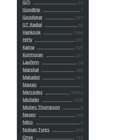
GiTi
53
Goodtrip
7
Goodyear
567
GT Radial
56
Hankook
1396
HiFly
601
Kama
325
Kormoran
231
Laufenn
24
Marshal
380
Matador
161
Maxxis
2
Mercedes
19354
Michelin
1838
Mickey Thompson
8
Nexen
318
Nitto
5
Nokian Tyres
853
Onyx
103