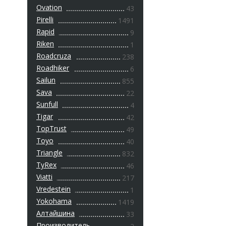
Ovation
43
Pirelli
1491
Rapid
9
Riken
1
Roadcruza
238
Roadhiker
6
Sailun
855
Sava
22
Sunfull
4
Tigar
42
TopTrust
49
Toyo
40
Triangle
832
TyRex
46
Viatti
217
Vredestein
1
Yokohama
1419
Алтайшина
33
Производитель