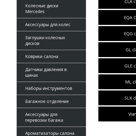
CLA c
Колесные диски
Mercedes
EQA C
Аксессуары для колес
EQG c
Заглушки колесных
дисков
GL cl
Коврики салона
GLE c
Датчики давления в
шинах
ML cl
Наборы инструментов
SLK c
Багажное отделение
Via
Аксессуары для
перевозки багажа
Ароматизаторы салона