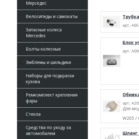
Мерседес
Велосипеды и самокаты
Tpyбкa
арт.: A6
Запасные колеса
Mercedes
Блок у
Болты колесные
арт.: A0
Эмблемы и шильдики
Наборы для подкраски
кузова
Обивка
Ремкомплект крепления
фары
арт.: A2
Для мо
Стекла
W205 / 
Средства по уходу за
Шланг 
автомобилем