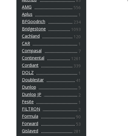
83
AMG
556
Aplus
1
BFGoodrich
234
Bridgestone
1093
Cachland
120
CAR
1
Compasal
7
Continental
1261
Cordiant
339
DOLZ
1
Doublestar
41
Dunlop
5
Dunlop JP
2
Fesite
1
FILTRON
2
Formula
90
Forward
53
Gislaved
281