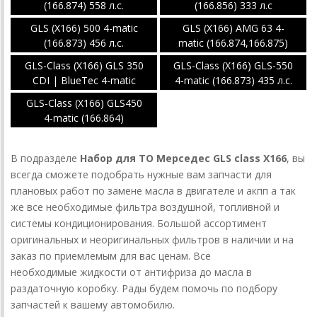
(166.874) 558 л.с.
(166.856) 333 л.с
GLS (X166) 500 4-matic
GLS (X166) AMG 63 4-
(166.873) 456 л.с.
matic (166.874,166.875)
585 л.с.
GLS-Class (X166) GLS 350
GLS-Class (X166) GLS-550
CDI | BlueTec 4-matic
4-matic (166.873) 435 л.с.
(166.823, 166.824) 258 л.с.
GLS-Class (X166) GLS450
4-matic (166.864)
В подразделе
Набор для ТО Мерседес GLS class X166
, вы
всегда сможете подобрать нужные вам запчасти для
плановых работ по замене масла в двигателе и акпп а так
же все необходимые фильтра воздушной, топливной и
системы кондиционирования. Большой ассортимент
оригинальных и неоригинальных фильтров в наличии и на
заказ по приемлемым для вас ценам. Все
необходимые жидкости от антифриза до масла в
раздаточную коробку. Рады будем помочь по подбору
запчастей к вашему автомобилю.