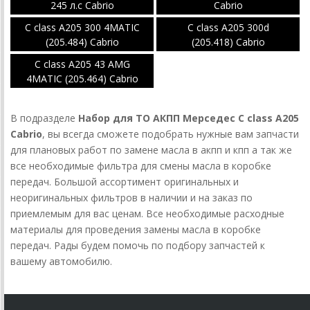
245 л.с Cabrio
Cabrio
C class A205 300 4MATIC
C class A205 300d
(205.484) Cabrio
(205.418) Cabrio
C class A205 43 AMG
4MATIC (205.464) Cabrio
725.0
В подразделе
Набор для ТО АКПП Мерседес C class A205
Cabrio
, вы всегда сможете подобрать нужные вам запчасти
для плановых работ по замене масла в акпп и кпп а так же
все необходимые фильтра для смены масла в коробке
передач. Большой ассортимент оригинальных и
неоригинальных фильтров в наличии и на заказ по
приемлемым для вас ценам. Все необходимые расходные
материалы для проведения замены масла в коробке
передач. Рады будем помочь по подбору запчастей к
вашему автомобилю.