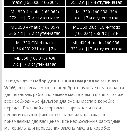
matic (166.006, 166.004,
252 л.с.||7-и ступенчатая
166.003) 204 л.с.||7-и
АКПП 722.9
ML 320 4-matic (166.062)
ML 350 (166.058) 306
ступенчатая АКПП 722.9
272 л.с.||7-и ступенчатая
л.с.||7-и ступенчатая
АКПП 722.9
АКПП 722.9
ML 350 4-matic (166.057)
ML 350 BlueTEC 4-matic
306 л.с.||7-и ступенчатая
(166.024) 258 л.с.||7-и
АКПП 722.9
ступенчатая АКПП 722.9
ML 350 CDI 4-matic
ML 400 4-matic (166.056)
(166.023) 231 л.с.||7-и
333 л.с.||7-и ступенчатая
ступенчатая АКПП 722.9
АКПП 722.9
ML 550 (166.073) 408
л.с.||7-и ступенчатая
АКПП 722.9
В подразделе
Набор для ТО АКПП Мерседес ML class
W166
, вы всегда сможете подобрать нужные вам запчасти
для плановых работ по замене масла в акпп и кпп а так же
все необходимые фильтра для смены масла в коробке
передач. Большой ассортимент оригинальных и
неоригинальных фильтров в наличии и на заказ по
приемлемым для вас ценам. Все необходимые расходные
материалы для проведения замены масла в коробке