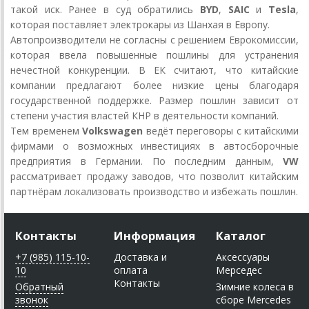
такой иск. Ранее в суд обратились
BYD
,
SAIC
и
Tesla
,
которая поставляет электрокары из Шанхая в Европу.
Автопроизводители не согласны с решением Еврокомиссии,
которая ввела повышенные пошлины для устранения
нечестной конкуренции. В ЕК считают, что китайские
компании предлагают более низкие цены благодаря
государственной поддержке. Размер пошлин зависит от
степени участия властей КНР в деятельности компаний.
Тем временем
Volkswagen
ведёт переговоры с китайскими
фирмами о возможных инвестициях в автосборочные
предприятия в Германии. По последним данным,
VW
рассматривает продажу заводов, что позволит китайским
партнёрам локализовать производство и избежать пошлин.
Контакты
Информация
Каталог
+7 (985) 115-10-
Доставка и
Аксессуары
10
оплата
Мерседес
Контакты
Обратный
Зимние колеса в
звонок
сборе Mercedes