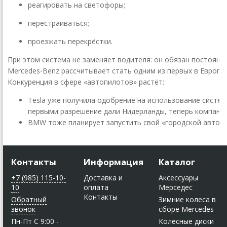
реагировать
на
светофоры;
перестраиваться;
проезжать
перекрёстки.
При
этом
система
не
заменяет
водителя:
он
обязан
постоянн
Mercedes‑Benz
рассчитывает
стать
одним
из
первых
в
Европе,
Конкуренция
в
сфере
«автопилотов»
растёт:
Tesla
уже
получила
одобрение
на
использование
систе
первыми
разрешение
дали
Нидерланды,
теперь
компани
BMW
тоже
планирует
запустить
свой
«городской
автоп
Контакты
Информация
Каталог
+7 (985) 115-10-
Доставка и
Аксессуары
10
оплата
Мерседес
Контакты
Обратный
Зимние колеса в
звонок
сборе Mercedes
Пн-Пт C 9:00 -
Колесные диски