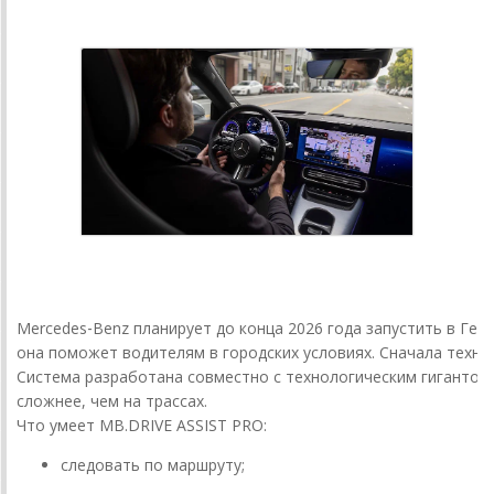
Mercedes‑Benz
планирует
до
конца
2026
года
запустить
в
Гер
она
поможет
водителям
в
городских
условиях.
Сначала
техно
Система
разработана
совместно
с
технологическим
гигантом
сложнее,
чем
на
трассах.
Что
умеет
MB.DRIVE
ASSIST
PRO:
следовать
по
маршруту;