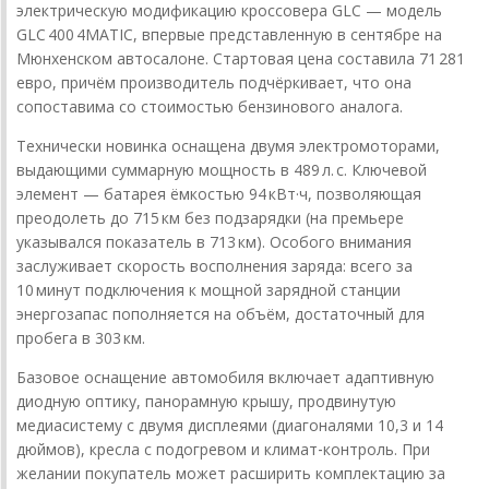
электрическую модификацию кроссовера GLC — модель
GLC 400 4MATIC, впервые представленную в сентябре на
Мюнхенском автосалоне. Стартовая цена составила 71 281
евро, причём производитель подчёркивает, что она
сопоставима со стоимостью бензинового аналога.
Технически новинка оснащена двумя электромоторами,
выдающими суммарную мощность в 489 л. с. Ключевой
элемент — батарея ёмкостью 94 кВт·ч, позволяющая
преодолеть до 715 км без подзарядки (на премьере
указывался показатель в 713 км). Особого внимания
заслуживает скорость восполнения заряда: всего за
10 минут подключения к мощной зарядной станции
энергозапас пополняется на объём, достаточный для
пробега в 303 км.
Базовое оснащение автомобиля включает адаптивную
диодную оптику, панорамную крышу, продвинутую
медиасистему с двумя дисплеями (диагоналями 10,3 и 14
дюймов), кресла с подогревом и климат‑контроль. При
желании покупатель может расширить комплектацию за