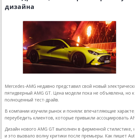
дизайна
Mercedes‑AMG
недавно
представил
свой
новый
электрический
пятидверный
AMG
GT.
Цена
модели
пока
не
объявлена,
но
ко
полноценный
тест‑драйв.
В
компании
изучили
рынок
и
поняли:
впечатляющие
характери
переубедить
клиентов,
которые
привыкли
ассоциировать
AM
Дизайн
нового
AMG
GT
выполнен
в
фирменной
стилистике,
но
и
это
вызвало
волну
критики
после
премьеры.
Как
пишет
Autoe