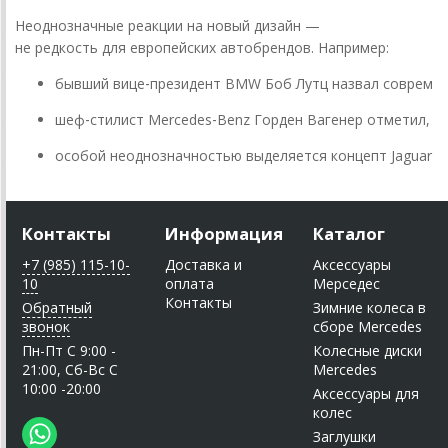
Неоднозначные
реакции
на
новый
дизайн
—
не
редкость
для
европейских
автобрендов.
Например:
бывший
вице‑президент
BMW
Боб
Лутц
назвал
совреме
шеф‑стилист
Mercedes‑Benz
Горден
Вагенер
отметил,
ч
особой
неоднозначностью
выделяется
концепт
Jaguar
T
Контакты
Информация
Каталог
+7 (985) 115-10-
Доставка и
Аксессуары
10
оплата
Мерседес
Контакты
Обратный
Зимние колеса в
звонок
сборе Mercedes
Пн-Пт C 9:00 -
Колесные диски
21:00, Сб-Вс С
Mercedes
10:00 -20:00
Аксессуары для
колес
Заглушки