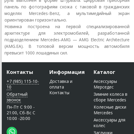
руль выполнен в форме штурвала. Цифровая приборная
панель по фотографиям схожа с таковой в гражданских
моделях Mercedes-Benz, а мультимедийный экран
ориентирован горизонтально.
Новинка построена на первой специализированной
архитектуре для электромобилей, разработанной
подразделением Mercedes-AMG — AMG Electric Architecture
(AMG.EA). В топовой версии мощность автомобиля
превысит 1000 лошадиных сил.
Контакты
Информация
Каталог
+7 (985) 115-10-
Доставка и
Аксессуары
10
оплата
Мерседес
Контакты
Обратный
Зимние колеса в
звонок
сборе Mercedes
Пн-Пт C 9:00 -
Колесные диски
21:00, Сб-Вс С
Mercedes
10:00 -20:00
Аксессуары для
колес
Заглушки