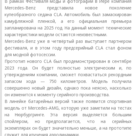
В рамках Фестиваля моды и фотографии в Йере компания
Mercedes-Benz представила новое поколение
купеобразного седана CLA. Автомобиль был замаскирован
камуфляжной пленкой, а его официальная премьера
запланирована на 2025 год. На данный момент технические
характеристики модели остаются неизвестными.
Mercedes-Benz уже в четвёртый раз выступает партнером
фестиваля, и в этом году предсерийный CLA стал фоном
для модной фотосессии.
Прототип нового CLA был продемонстрирован в сентябре
2023 года. Он будет полностью электрическим и, по
утверждениям компании, сможет похвастаться рекордным
запасом хода — 750 километров. Модель получила
совершенно новый дизайн, однако пока неясно, насколько
он изменится к моменту серийного производства.
В линейке батарейных версий также появится спортивная
модель от Mercedes-AMG, которую уже заметили на тестах
на Нюрбургринге. Эта версия выделяется большим
спойлером, но предполагается, что на серийных
экземплярах он будет значительно меньше, а на прототипе
служит для изучения аэродинамики.