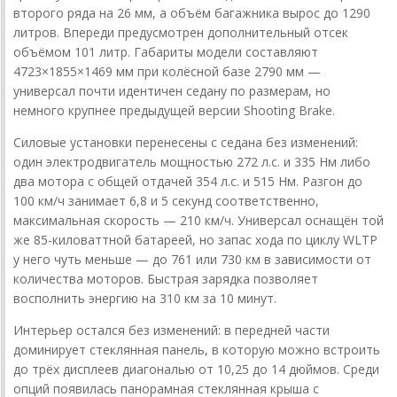
второго ряда на 26 мм, а объём багажника вырос до 1290
литров. Впереди предусмотрен дополнительный отсек
объёмом 101 литр. Габариты модели составляют
4723×1855×1469 мм при колёсной базе 2790 мм —
универсал почти идентичен седану по размерам, но
немного крупнее предыдущей версии Shooting Brake.
Силовые установки перенесены с седана без изменений:
один электродвигатель мощностью 272 л.с. и 335 Нм либо
два мотора с общей отдачей 354 л.с. и 515 Нм. Разгон до
100 км/ч занимает 6,8 и 5 секунд соответственно,
максимальная скорость — 210 км/ч. Универсал оснащён той
же 85-киловаттной батареей, но запас хода по циклу WLTP
у него чуть меньше — до 761 или 730 км в зависимости от
количества моторов. Быстрая зарядка позволяет
восполнить энергию на 310 км за 10 минут.
Интерьер остался без изменений: в передней части
доминирует стеклянная панель, в которую можно встроить
до трёх дисплеев диагональю от 10,25 до 14 дюймов. Среди
опций появилась панорамная стеклянная крыша с