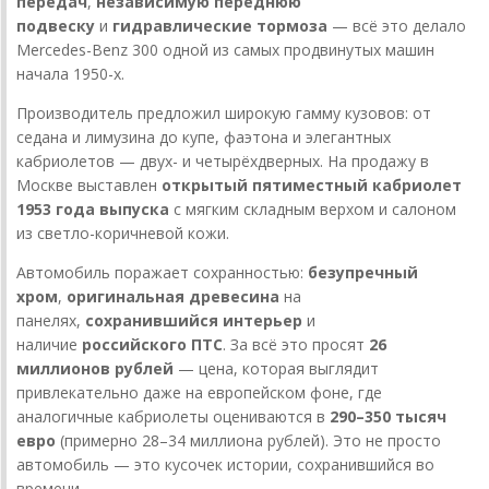
передач
,
независимую переднюю
подвеску
и
гидравлические тормоза
— всё это делало
Mercedes-Benz 300 одной из самых продвинутых машин
начала 1950-х.
Производитель предложил широкую гамму кузовов: от
седана и лимузина до купе, фаэтона и элегантных
кабриолетов — двух- и четырёхдверных. На продажу в
Москве выставлен
открытый пятиместный кабриолет
1953 года выпуска
с мягким складным верхом и салоном
из светло-коричневой кожи.
Автомобиль поражает сохранностью:
безупречный
хром
,
оригинальная древесина
на
панелях,
сохранившийся интерьер
и
наличие
российского ПТС
. За всё это просят
26
миллионов рублей
— цена, которая выглядит
привлекательно даже на европейском фоне, где
аналогичные кабриолеты оцениваются в
290–350 тысяч
евро
(примерно 28–34 миллиона рублей). Это не просто
автомобиль — это кусочек истории, сохранившийся во
времени.