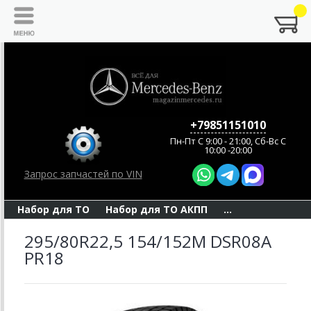
+79851151010
Пн-Пт C 9:00 - 21:00, Сб-Вс С
10:00 -20:00
Запрос запчастей по VIN
Набор для ТО
Набор для ТО АКПП
...
295/80R22,5 154/152M DSR08A
PR18