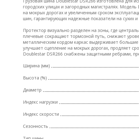
Грузовая шина Doublestar DSR266 изготовлена для ис
городских улицах и загородных магистралях. Модел
на мокрых дорогах и увеличенным сроком эксплуатац
шин, гарантирующих надежные показатели на сухих и
Протектор визуально разделен на зоны, где централь
плечевые сокращают тормозной путь, снижают урове
металлическим кордом каркас выдерживает большие 
улучшает сцепление на мокрых дорогах, продляет ср
Doublestar DSR266 снабжены защитными ребрами, п
Ширина (мм)
Высота (%)
Диаметр
Индекс нагрузки
Индекс скорости
Сезонность
Тип шины