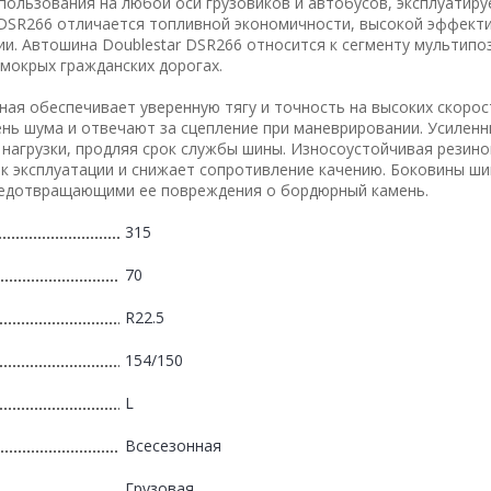
пользования на любой оси грузовиков и автобусов, эксплуатиру
ь DSR266 отличается топливной экономичности, высокой эффект
ии. Автошина Doublestar DSR266 относится к сегменту мультип
 мокрых гражданских дорогах.
ная обеспечивает уверенную тягу и точность на высоких скорост
нь шума и отвечают за сцепление при маневрировании. Усилен
нагрузки, продляя срок службы шины. Износоустойчивая резино
ок эксплуатации и снижает сопротивление качению. Боковины ш
редотвращающими ее повреждения о бордюрный камень.
315
70
R22.5
154/150
L
Всесезонная
Грузовая