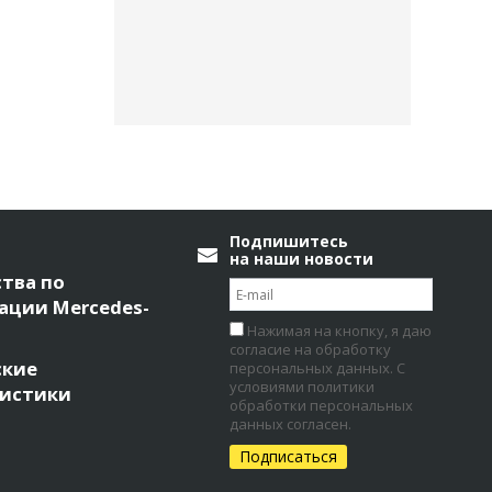
Подпишитесь
на наши новости
тва по
ации Mercedes-
Нажимая на кнопку, я даю
согласие на обработку
ские
персональных данных. С
условиями политики
ристики
обработки персональных
данных согласен.