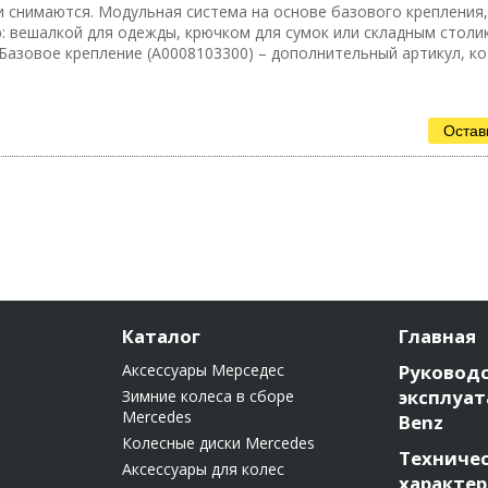
 снимаются. Модульная система на основе базового крепления
 вешалкой для одежды, крючком для сумок или складным столи
Базовое крепление (A0008103300) – дополнительный артикул, к
Остав
Каталог
Главная
Аксессуары Мерседес
Руководс
эксплуат
Зимние колеса в сборе
Mercedes
Benz
Колесные диски Mercedes
Техниче
Аксессуары для колес
характе