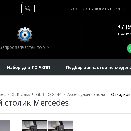
+7 (
Пн-Пт C
Запрос запчастей по VIN
Набор для ТО АКПП
Подбор запчастей по модел
дес
GLB class
GLB EQ X244
Аксессуары салона
Откидной
 столик Mercedes