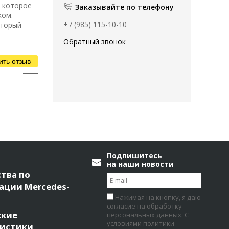
, которое
Заказывайте по телефону
ком.
+7 (985) 115-10-10
оторый
Обратный звонок
ить отзыв
Подпишитесь
на наши новости
тва по
ации Mercedes-
Нажимая на кнопку, я даю
согласие на обработку
ские
персональных данных. С
условиями политики
ристики