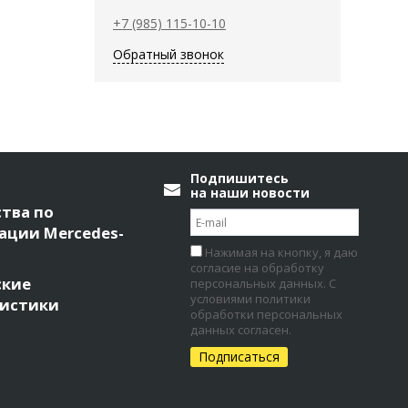
+7 (985) 115-10-10
Обратный звонок
Подпишитесь
на наши новости
тва по
ации Mercedes-
Нажимая на кнопку, я даю
согласие на обработку
ские
персональных данных. С
условиями политики
ристики
обработки персональных
данных согласен.