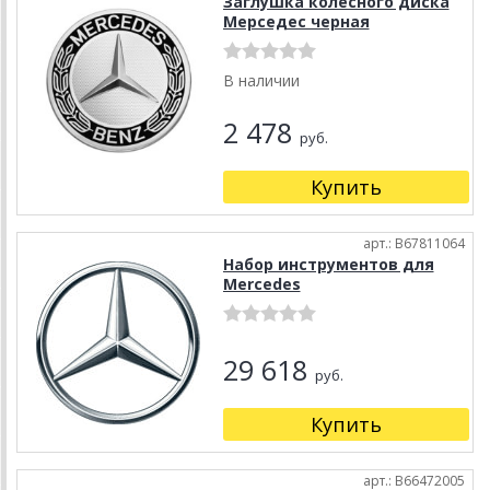
Заглушка колесного диска
Мерседес черная
В наличии
2 478
руб.
Купить
арт.: B67811064
Набор инструментов для
Mercedes
29 618
руб.
Купить
арт.: B66472005