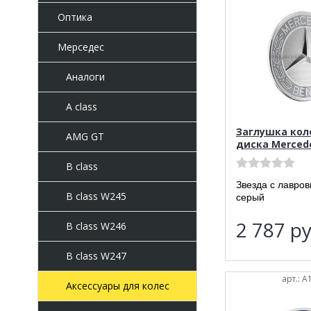
Оптика
Мерседес
Аналоги
A class
Заглушка кол
AMG GT
диска Merced
B class
Звезда с лавро
B class W245
серый
2 787
ру
B class W246
B class W247
арт.: 
Аксессуары для колес