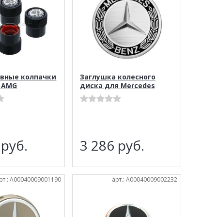
вные колпачки
Заглушка колесного
 AMG
диска для Mercedes
3
руб.
3 286
руб.
рт.: A00040009001190
арт.: A00040009002232