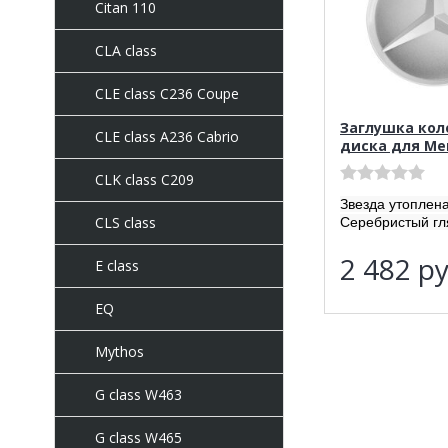
Citan 110
CLA class
CLE class C236 Coupe
Заглушка кол
CLE class A236 Cabrio
диска для Me
CLK class C209
Звезда утоплен
CLS class
Серебристый гл
2 482
ру
E class
EQ
Mythos
G class W463
G class W465