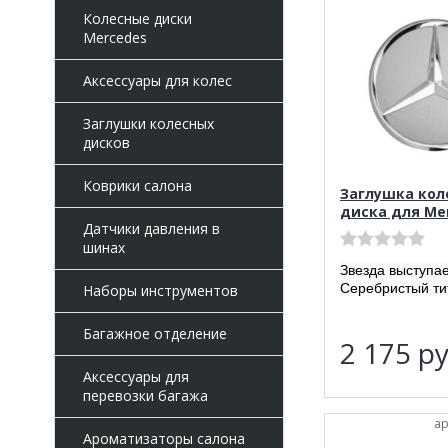
Колесные диски
Mercedes
Аксессуары для колес
Заглушки колесных
дисков
Коврики салона
Заглушка кол
диска для Me
Датчики давления в
шинах
Звезда выступа
Серебристый ти
Наборы инструментов
Багажное отделение
2 175
ру
Аксессуары для
перевозки багажа
ар
Ароматизаторы салона