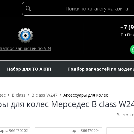
+7 (
Пн-Пт C
Запрос запчастей по VIN
Набор для ТО АКПП
Подбор запчастей по модел
дес
B class
B class W247
Аксессуары для колес
ры для колес Мерседес B class W2
Всего т
арт.: B66470202
арт.: B66470994
а