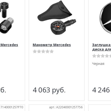
 Mercedes
Манометр Mercedes
Заглушка
диска дл
Черная
б.
4 063
руб.
4 24
A17140001257P70
арт.: A22040001257756