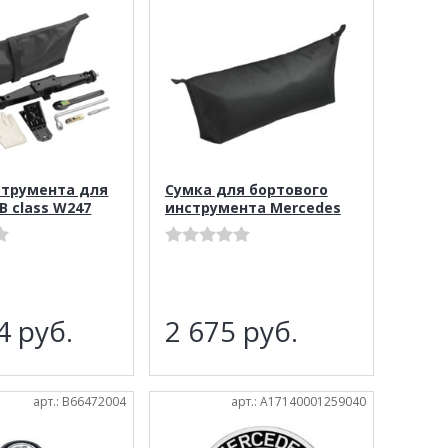
струмента для
Сумка для бортового
B class W247
инструмента Mercedes
14
руб.
2 675
руб.
арт.: B66472004
арт.: A17140001259040