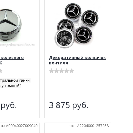
 колесного
Декоративный колпачок
G
вентиля
нтральной гайки
оу темный"
0
руб.
3 875
руб.
рт.: A00040027009040
арт.: A22040001257258