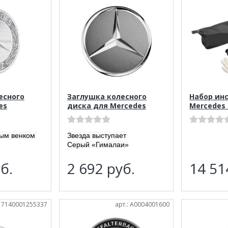
есного
Заглушка колесного
Набор ин
es
диска для Mercedes
Mercedes 
вым венком
Звезда выступает
Серый «Гималаи»
б.
2 692
руб.
14 5
A17140001255337
арт.: A0004001600