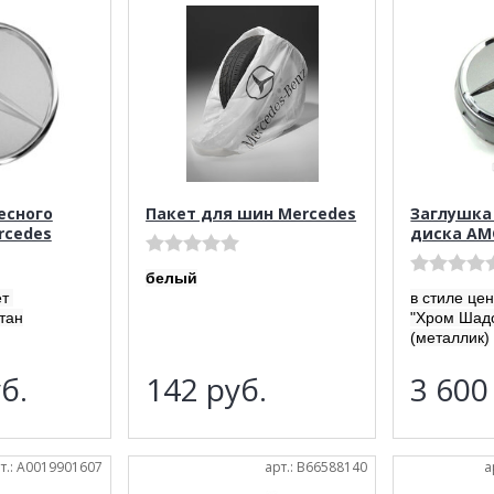
есного
Пакет для шин Mercedes
Заглушка
rcedes
диска AM
белый
ет
в стиле це
тан
"Хром Шад
(металлик)
б.
142
руб.
3 60
т.: A0019901607
арт.: B66588140
а