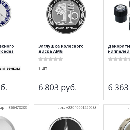
есного
Заглушка колесного
Декорати
rcedes
диска AMG
ниппелей
1 шт
вым венком
б.
6 803
руб.
6 36
арт.: B66470203
арт.: A22040001259283
а