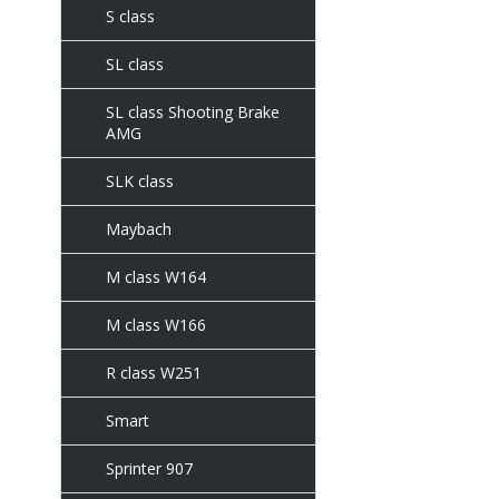
S class
SL class
SL class Shooting Brake
AMG
SLK class
Maybach
M class W164
M class W166
R class W251
Smart
Sprinter 907