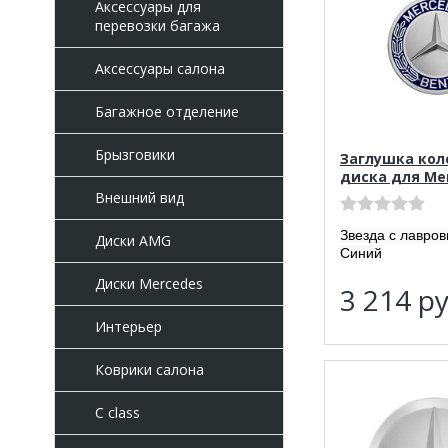
Аксессуары для
перевозки багажа
Аксессуары салона
Багажное отделение
Брызговики
Заглушка кол
диска для Me
Внешний вид
Звезда с лавро
Диски AMG
Синий
Диски Mercedes
3 214
ру
Интерьер
Коврики салона
C class