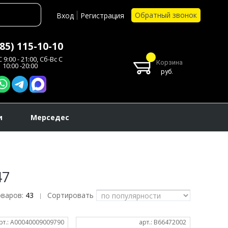
Обратный звонок
Вход
Регистрация
985) 115-10-10
 9:00 - 21:00, Сб-Вс С
Корзина
10:00 -20:00
руб.
и
Мерседес
47
оваров:
43
Сортировать
|
рт.: A00040009009790
арт.: B66472002