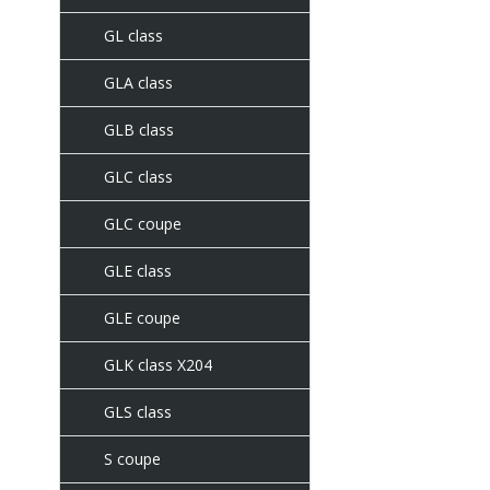
GL class
GLA class
GLB class
GLC class
GLC coupe
GLE class
GLE coupe
GLK class X204
GLS class
S coupe