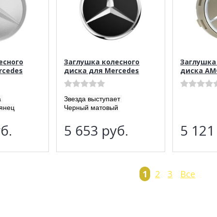
есного
Заглушка колесного
Заглушка
rcedes
диска для Mercedes
диска AM
а
Звезда выступает
янец
Черный матовый
б.
5 653
руб.
5 12
1
2
3
Все