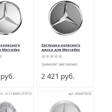
 колесного
Заглушка колесного
я Mercedes
диска для Mercedes
тремолит (металлик)
7
руб.
2 421
руб.
рт.: A17140001257P70
арт.: B66470203