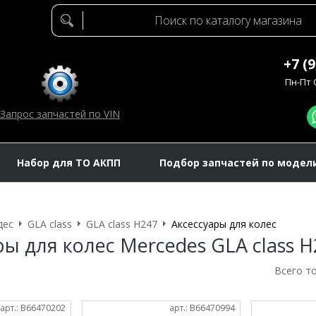
+7 (
Пн-Пт C
Запрос запчастей по VIN
Набор для ТО АКПП
Подбор запчастей по модел
дес
GLA class
GLA class H247
Аксессуары для колес
ры для колес Mercedes GLA class H
Всего т
арт.: B66470202
арт.: B66470994