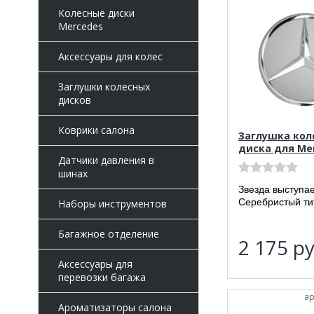
Колесные диски
Mercedes
Аксессуары для колес
Заглушки колесных
дисков
Коврики салона
Заглушка кол
диска для Me
Датчики давления в
шинах
Звезда выступа
Серебристый ти
Наборы инструментов
Багажное отделение
2 175
ру
Аксессуары для
перевозки багажа
ар
Ароматизаторы салона