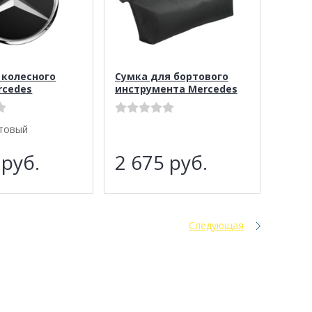
 колесного
Сумка для бортового
rcedes
инструмента Mercedes
товый
1
руб.
2 675
руб.
Следующая