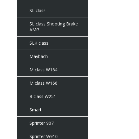
SL class
SL class Shooting Brake
AMG
SLK class
Maybach
M class W164
M class W166
R class W251
Smart
Sprinter 907
Sprinter W910