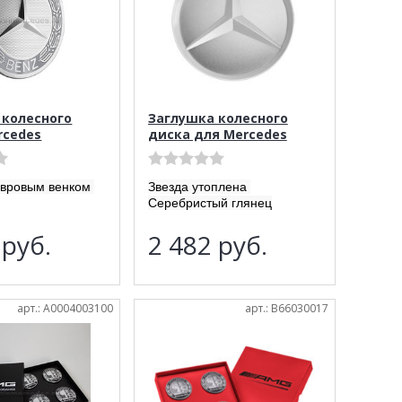
 колесного
Заглушка колесного
rcedes
диска для Mercedes
авровым венком
Звезда утоплена
Серебристый глянец
7
руб.
2 482
руб.
арт.: A0004003100
арт.: B66030017