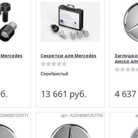
 Mercedes
Секретки для Mercedes
Заглушка
диска дл
Серебристый
б.
13 661
руб.
4 63
A22040001259771
арт.: A22040001257756
а