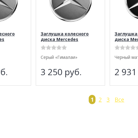
есного
Заглушка колесного
Заглушка
es
диска Mercedes
диска Me
Серый «Гималаи»
Черный ма
б.
3 250
руб.
2 93
1
2
3
Все