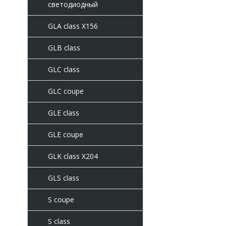
светодиодный
GLA class X156
GLB class
GLC class
GLC coupe
GLE class
GLE coupe
GLK class X204
GLS class
S coupe
S class