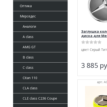
Оптика
Мерседес
Аналоги
Заглушка кол
диска для Me
A class
AMG GT
цвет Серый Ти
B class
3 885
ру
C class
Citan 110
арт.: 
CLA class
CLE class C236 Coupe