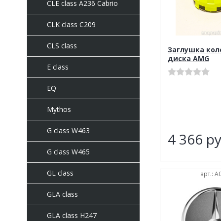
CLE class A236 Cabrio
CLK class C209
CLS class
Заглушка кол
диска AMG
E class
EQ
Mythos
G class W463
4 366
ру
G class W465
GL class
арт.: 
GLA class
GLA class H247