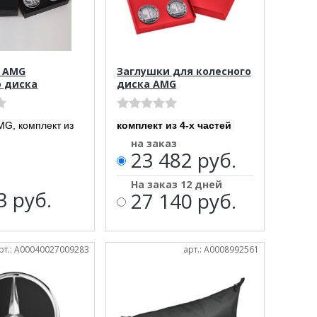
 AMG
Заглушки для колесного
о диска
диска AMG
MG, комплект из
комплект из 4-х частей
на заказ
23 482 руб.
На заказ 12 дней
13
руб.
27 140 руб.
рт.: A00040027009283
арт.: A0008992561