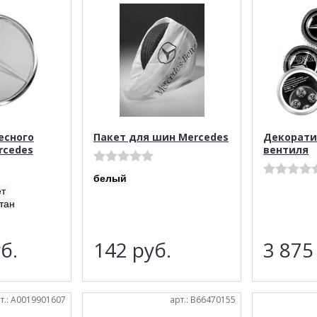
есного
Пакет для шин Mercedes
Декорати
rcedes
вентиля
белый
ет
тан
б.
142
руб.
3 87
т.: A0019901607
арт.: B66470155