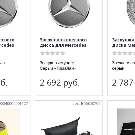
есного
Заглушка колесного
Заглушка
rcedes
диска для Mercedes
диска Me
тан
Звезда выступает
Звезда с л
Серый «Гималаи»
серый
б.
2 692
руб.
2 78
A00040009001127
арт.: B66850791