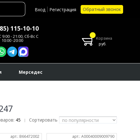
Обратный звонок
Вход
Регистрация
985) 115-10-10
 9:00 - 21:00, Сб-Вс С
Корзина
10:00 -20:00
руб.
и
Мерседес
247
оваров:
45
Сортировать
|
арт.: B66472002
арт.: A00040009009790