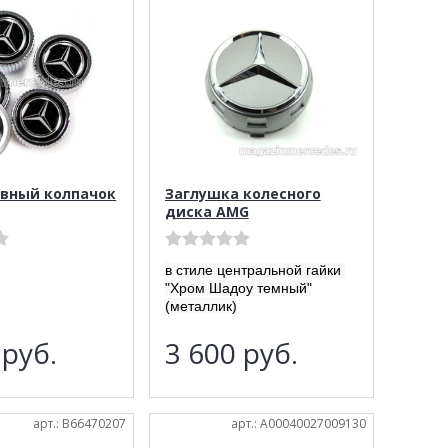
вный колпачок
Заглушка колесного
диска AMG
в стиле центральной гайки
"Хром Шадоу темный"
(металлик)
5
руб.
3 600
руб.
арт.: B66470207
арт.: A00040027009130