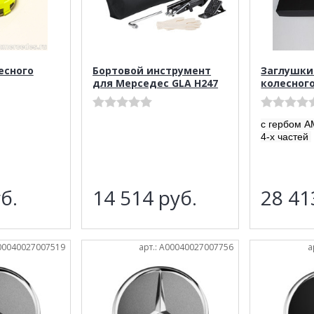
есного
Бортовой инструмент
Заглушки
для Мерседес GLA H247
колесног
с гербом A
4-х частей
б.
14 514
руб.
28 4
A00040027007519
арт.: A00040027007756
а