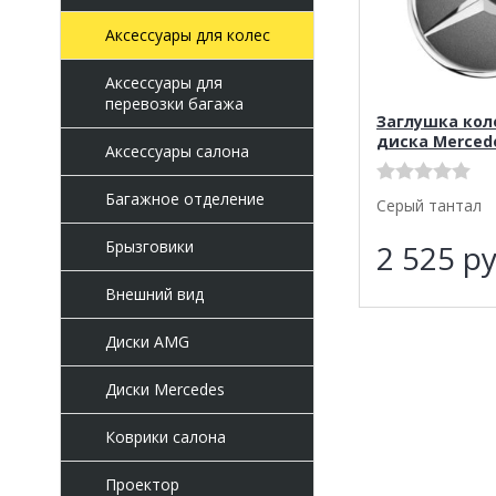
Аксессуары для колес
Аксессуары для
перевозки багажа
Заглушка кол
диска Merced
Аксессуары салона
Багажное отделение
Серый тантал
Брызговики
2 525
ру
Внешний вид
Диски AMG
Диски Mercedes
Коврики салона
Проектор