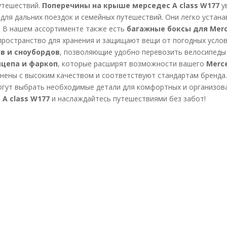
утешествий.
Поперечины на крыше мерседес A class W177
у
для дальних поездок и семейных путешествий. Они легко устан
. В нашем ассортименте также есть
багажные боксы для Merc
ространство для хранения и защищают вещи от погодных усло
в и сноубордов
, позволяющие удобно перевозить велосипеды 
ицепа и фаркоп
, которые расширят возможности вашего
Merc
нены с высоким качеством и соответствуют стандартам бренда.
гут выбрать необходимые детали для комфортных и организов
 A class W177
и наслаждайтесь путешествиями без забот!