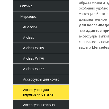
образа жизни и п
Оптика
особенно удобно 
фиксацию багажа
Мерседес
дополнительное п
для велосипедо
Аналоги
про
адаптер пр
аксессуары выпол
A class
специалисты помо
вашего
Mercedes
A class W169
A class W176
A class W177
Аксессуары для колес
Аксессуары для
перевозки багажа
Аксессуары салона