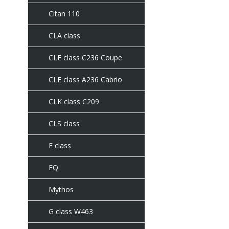
Citan 110
CLA class
CLE class C236 Coupe
CLE class A236 Cabrio
CLK class C209
CLS class
E class
EQ
Mythos
G class W463