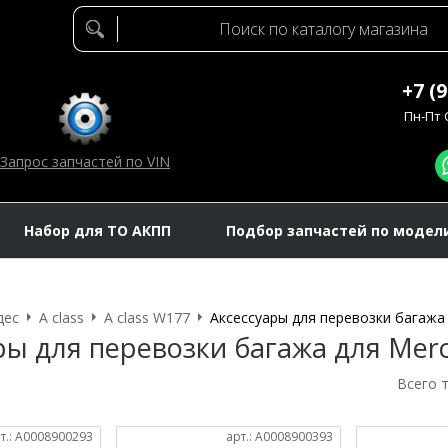
+7 (
Пн-Пт C
Запрос запчастей по VIN
Набор для ТО АКПП
Подбор запчастей по модел
дес
A class
A class W177
Аксессуары для перевозки багажа
ры для перевозки багажа для Merce
Всего 
т.: A0008900293
арт.: A0008900393