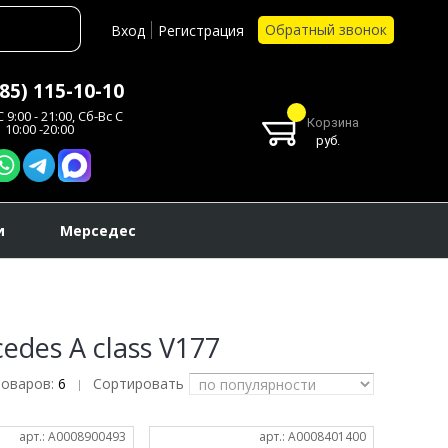
Обратный звонок
Вход
Регистрация
985) 115-10-10
 9:00 - 21:00, Сб-Вс С
Корзина
10:00 -20:00
руб.
и
Мерседес
des A class V177
товаров:
6
Сортировать
|
арт.: A0008900493
арт.: A0008401400