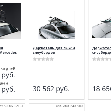
ля
Держатель для лыж и
Держател
Mercedes
сноубордов
сноуборд
-50 дней
 руб.
дней
30 562
руб.
18 6
 руб.
т.: A0008902193
арт.: A0008400900