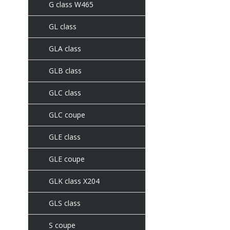
G class W465
GL class
GLA class
GLB class
GLC class
GLC coupe
GLE class
GLE coupe
GLK class X204
GLS class
S coupe