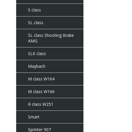
S class
SL class
SL class Shooting Brake
AMG
SLK class
Maybach
M class W164
M class W166
R class W251
Smart
Sprinter 907