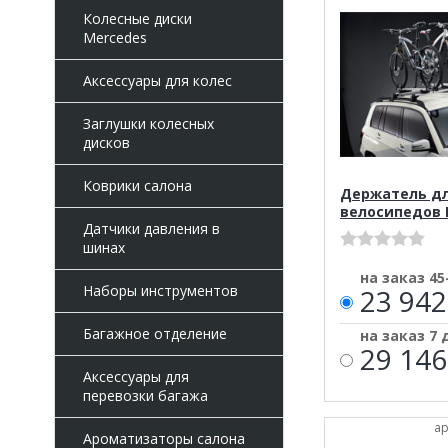
Колесные диски
Mercedes
Аксессуары для колес
Заглушки колесных
дисков
Коврики салона
Держатель д
велосипедов 
Датчики давления в
шинах
на заказ 45
Наборы инструментов
23 942
Багажное отделение
на заказ 7 
29 146
Аксессуары для
перевозки багажа
ар
Ароматизаторы салона