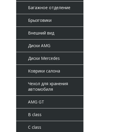
Багажное отделение
Брызговики
Внешний вид
Диски AMG
Диски Mercedes
Коврики салона
Чехол для хранения
автомобиля
AMG GT
B class
C class