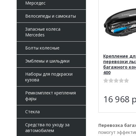
Мерседес
Велосипеды и самокаты
Запасные колеса
Mercedes
Болты колесные
Крепление дл
Эмблемы и шильдики
перевозки лы
багажного ко
400
Наборы для подкраски
кузова
Ремкомплект крепления
16 968
р
фары
Стекла
Средства по уходу за
Перевозка багаж
автомобилем
помогут эффектив