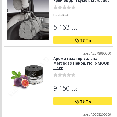
Крючок для сумок Mercedes
на заказ
5 163
руб.
Купить
арт.: A2978990000
Ароматизатор салона
Mercedes Flakon, No. 6 MOOD
Linen
9 150
руб.
Купить
арт.: A0008209609