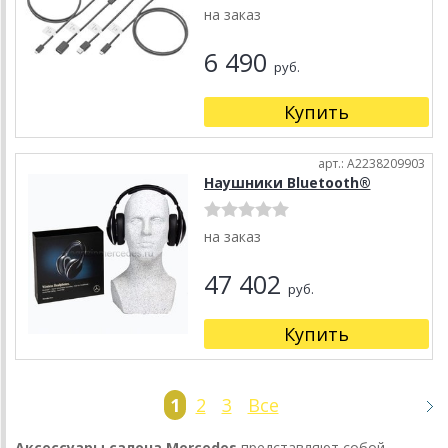
на заказ
6 490
руб.
Купить
арт.: A2238209903
Наушники Bluetooth®
на заказ
47 402
руб.
Купить
1
2
3
Все
Аксессуары салона Mercedes
представляют собой