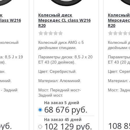
к
Колесный диск
Колесный
lass W216
Мерседес CL class W216
Мерседес 
R20
R20
 колесный
Колесный диск AMG с 5
Колесный д
двойными спицами.
двойными 
: 8,5 J x 19
Параметры диска: 8,5 J x 20
Параметры 
в).
ET 43 (20 дюймов).
ET 43 (20 
ан.
Цвет: Серебристый.
Цвет: Сере
миний.
Материал: Алюминий.
Материал:
 - Задний
Мост: Передний мост-
Мост: Задн
Задний мост.
На заказ 5 дней
68 676 руб.
На заказ 45 дней
уб.
108 
102 129 руб.