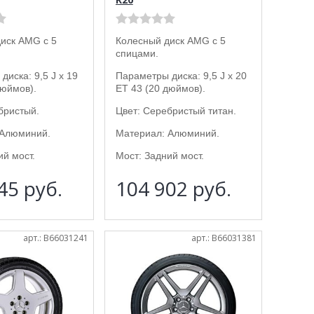
иск AMG с 5
Колесный диск AMG с 5
спицами.
диска: 9,5 J x 19
Параметры диска: 9,5 J x 20
дюймов).
ET 43 (20 дюймов).
бристый.
Цвет: Серебристый титан.
 Алюминий.
Материал: Алюминий.
ий мост.
Мост: Задний мост.
445
руб.
104 902
руб.
арт.: B66031241
арт.: B66031381