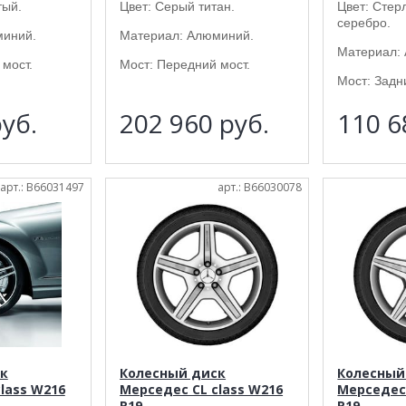
тый.
Цвет: Серый титан.
Цвет: Стер
серебро.
миний.
Материал: Алюминий.
Материал:
мост.
Мост: Передний мост.
Мост: Задн
уб.
202 960
руб.
110 
арт.: B66031497
арт.: B66030078
к
Колесный диск
Колесный
lass W216
Мерседес CL class W216
Мерседес 
R19
R19