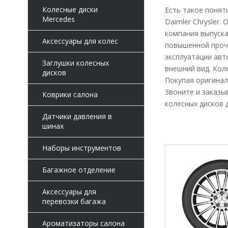
Колесные диски
Есть такое понят
Mercedes
Daimler Chrysler
компания выпуска
Аксессуары для колес
повышенной прочн
эксплуатации ав
Заглушки колесных
внешний вид. Кол
дисков
Покупая оригинал
Звоните и заказы
Коврики салона
колесных дисков 
Датчики давления в
шинах
Наборы инструментов
Багажное отделение
Аксессуары для
перевозки багажа
Ароматизаторы салона