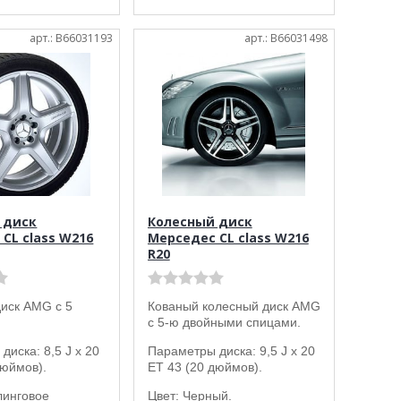
арт.: B66031193
арт.: B66031498
 диск
Колесный диск
CL class W216
Мерседес CL class W216
R20
иск AMG с 5
Кованый колесный диск AMG
с 5-ю двойными спицами.
диска: 8,5 J x 20
Параметры диска: 9,5 J x 20
дюймов).
ET 43 (20 дюймов).
линговое
Цвет: Черный.