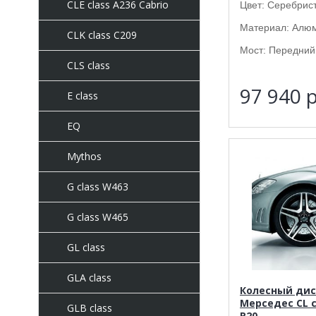
CLE class A236 Cabrio
Цвет: Серебрис
Материал: Алю
CLK class C209
Мост: Передний 
CLS class
97 940
р
E class
EQ
Mythos
G class W463
G class W465
GL class
GLA class
Колесный дис
Мерседес CL c
GLB class
R20