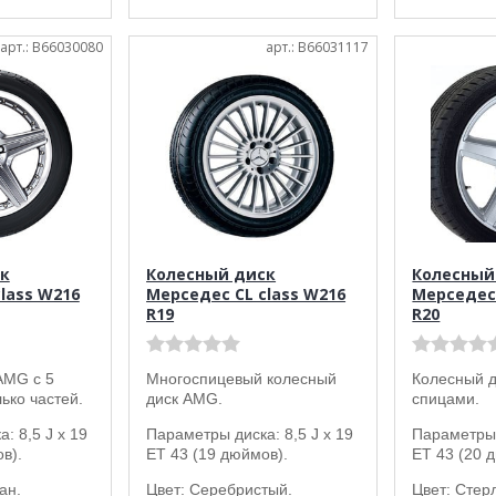
арт.: B66030080
арт.: B66031117
к
Колесный диск
Колесный
lass W216
Мерседес CL class W216
Мерседес 
R19
R20
AMG с 5
Многоспицевый колесный
Колесный д
ько частей.
диск AMG.
спицами.
: 8,5 J x 19
Параметры диска: 8,5 J x 19
Параметры 
в).
ET 43 (19 дюймов).
ET 43 (20 
ан.
Цвет: Серебристый.
Цвет: Стер