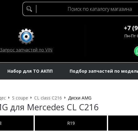
+7 (
Пн-Пт C
Запрос запчастей по VIN
Набор для ТО АКПП
Подбор запчастей по модел
дес
S coupe
CL class C216
Диски AMG
G для Mercedes CL C216
8
R19