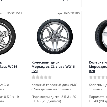
арт.: B66031511
арт.: B66031380
к
Колесный диск
Колесный
lass W216
Мерседес CL class W216
Мерседес 
R20
R20
AMG с
Кованый колесный диск AMG
Колесный д
ми.
с 5-ю двойными спицами.
спицами.
: 8,5 J x 19
Параметры диска: 8,5 J x 20
Параметры 
в).
ET 43 (20 дюймов).
ET 43 (20 