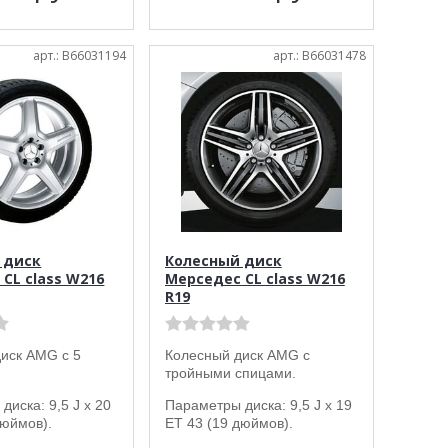
арт.: B66031194
арт.: B66031478
 диск
Колесный диск
CL class W216
Мерседес CL class W216
R19
иск AMG с 5
Колесный диск AMG с
тройными спицами.
диска: 9,5 J x 20
Параметры диска: 9,5 J x 19
дюймов).
ET 43 (19 дюймов).