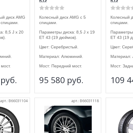
ый диск AMG
Колесный диск AMG с 5
Колесный д
 спицами.
спицами.
спицами.
: 8,5 J x 20
Параметры диска: 8,5 J x 19
Параметры 
в).
ET 43 (19 дюймов).
ET 43 (19 
Цвет: Серебристый.
Цвет: Сере
миний.
Материал: Алюминий.
Материал:
мост.
Мост: Передний мост.
Мост: Задн
3
руб.
95 580
руб.
109 
арт.: B66031104
арт.: B66031118