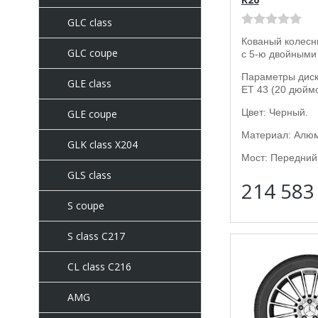
GLC class
Кованый колесн
GLC coupe
с 5-ю двойными
Параметры диска
GLE class
ET 43 (20 дюймо
Цвет: Черный.
GLE coupe
Материал: Алю
GLK class X204
Мост: Передний 
GLS class
214 58
S coupe
S class C217
CL class C216
AMG