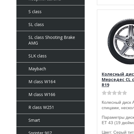
S class
SL class
SL class Shooting Brake
AMG
SLK class
Maybach
Колесный дис
Мерседес CL c
M class W164
R19
M class W166
Колесный диск 
R class W251
спицами, нескол
Параметры диска
Smart
ET 43 (19 дюймо
Цвет: Серый тит
Sprinter 907