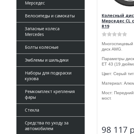
Мерседес
Колесный дис
Велосипеды и самокаты
Мерседес CL c
R19
Запасные колеса
Mercedes
Многоспицевый
Болты колесные
диск AMG.
Параметры диска
Эмблемы и шильдики
ET 43 (19 дюймо
Наборы для подкраски
Цвет: Серый тит
кузова
Материал: Алю
Ремкомплект крепления
Мост: Передний
фары
мост.
Стекла
Средства по уходу за
98 117
р
автомобилем