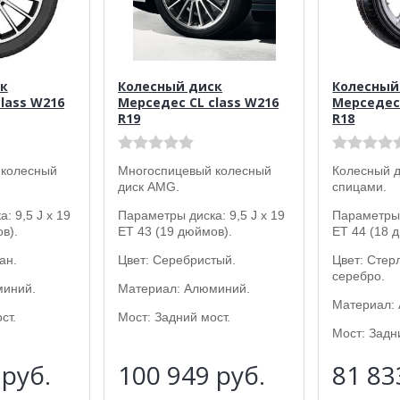
к
Колесный диск
Колесный
lass W216
Мерседес CL class W216
Мерседес 
R19
R18
 колесный
Многоспицевый колесный
Колесный д
диск AMG.
спицами.
: 9,5 J x 19
Параметры диска: 9,5 J x 19
Параметры 
в).
ET 43 (19 дюймов).
ET 44 (18 
ан.
Цвет: Серебристый.
Цвет: Стер
серебро.
миний.
Материал: Алюминий.
Материал:
ст.
Мост: Задний мост.
Мост: Задн
7
руб.
100 949
руб.
81 8