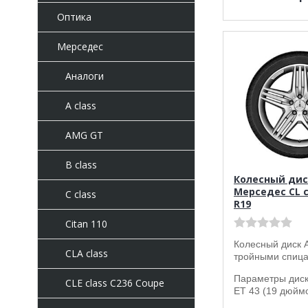
Оптика
Мерседес
Аналоги
A class
AMG GT
B class
Колесный дис
Мерседес CL c
C class
R19
Citan 110
Колесный диск 
CLA class
тройными спица
Параметры диска
CLE class C236 Coupe
ET 43 (19 дюймо