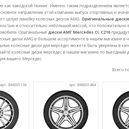
ие как заводской тюнинг. Именно таким подразделением являет
. Основное направление этой компании выпуск спортивных и зна
ет целую линейку колесных дисков AMG.
Оригинальные диски 
остью и относительно небольшой массой, что положительно вл
томобиля. Оригинальные
диски АМГ Mercedes CL C216
придадут
есные диски AMG в большом ассортименте в нашем магазине в на
ьные колесные диски для мерседес можете быть уверенны в кач
вайте колесные диски мерседес в нашем магазине по выгодным 
для вашего Мерседес.
Всего т
арт.: B66031103
арт.: B66031464