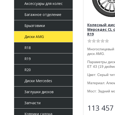
Аксессуары для колес
Багажное отделение
Колесный дис
Брызговики
Мерседес CL c
R19
Диски AMG
R18
Многоспицевый
диск AMG.
R19
Параметры диска
ET 43 (19 дюймо
R20
Цвет: Серый тит
Диски Mercedes
Материал: Алю
Мост: Задний мо
Заглушки дисков
Запчасти
113 45
Коврики салона