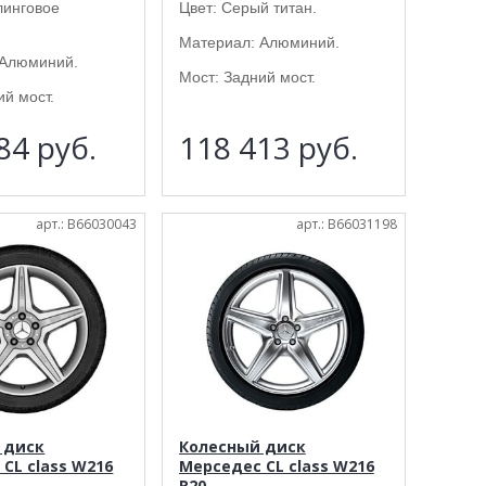
линговое
Цвет: Серый титан.
Материал: Алюминий.
 Алюминий.
Мост: Задний мост.
ий мост.
684
руб.
118 413
руб.
арт.: B66030043
арт.: B66031198
 диск
Колесный диск
CL class W216
Мерседес CL class W216
R20