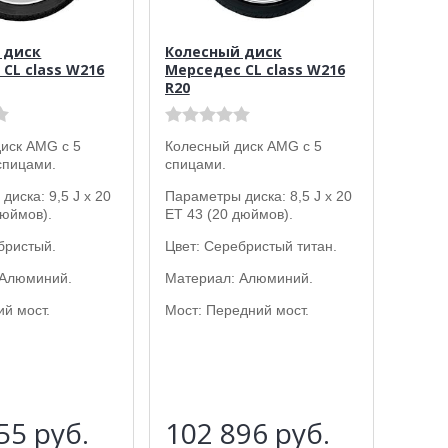
 диск
Колесный диск
CL class W216
Мерседес CL class W216
R20
иск AMG с 5
Колесный диск AMG с 5
спицами.
спицами.
диска: 9,5 J x 20
Параметры диска: 8,5 J x 20
дюймов).
ET 43 (20 дюймов).
бристый.
Цвет: Серебристый титан.
 Алюминий.
Материал: Алюминий.
ий мост.
Мост: Передний мост.
855
руб.
102 896
руб.