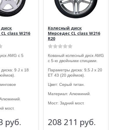
 диск
Колесный диск
CL class W216
Мерседес CL class W216
R20
иск AMG с 5
Кованый колесный диск AMG
с 5-ю двойными спицами.
диска: 9 J x 18
Параметры диска: 9,5 J x 20
дюймов).
ET 43 (20 дюймов).
линговое
Цвет: Серый титан.
Материал: Алюминий.
 Алюминий.
Мост: Задний мост.
ий мост.
33
руб.
208 211
руб.