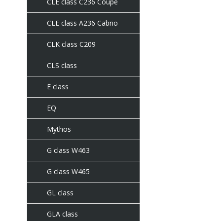
CLE class C236 Coupe
CLE class A236 Cabrio
CLK class C209
CLS class
E class
EQ
Mythos
G class W463
G class W465
GL class
GLA class