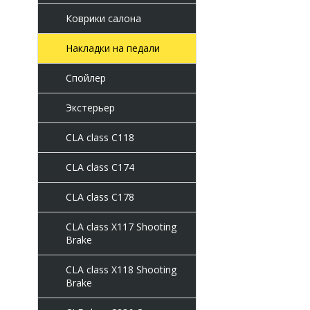
Коврики салона
Накладки на педали
Спойлер
Экстерьер
CLA class C118
CLA class C174
CLA class C178
CLA class X117 Shooting
Brake
CLA class X118 Shooting
Brake