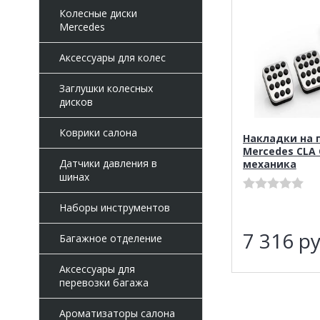
Колесные диски
Mercedes
Аксессуары для колес
Заглушки колесных
дисков
Коврики салона
Накладки на 
Mercedes CLA 
Датчики давления в
механика
шинах
Наборы инструментов
7 316
ру
Багажное отделение
Аксессуары для
перевозки багажа
Ароматизаторы салона