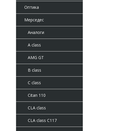
Оптика
Мерседес
Аналоги
A class
AMG GT
B class
C class
Citan 110
CLA class
CLA class C117