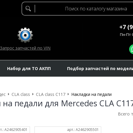
+7 (
Пн-Пт C
Запрос запчастей по VIN
Набор для ТО АКПП
Подбор запчастей по модел
дес
CLA class
CLA class C117
Накладки на педали
 на педали для Mercedes CLA C11
Всего 
т.: A2462905401
арт.: A2462905501