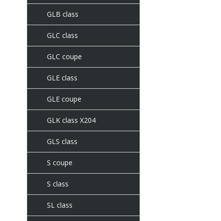
GLB class
GLC class
GLC coupe
GLE class
GLE coupe
GLK class X204
GLS class
S coupe
S class
SL class