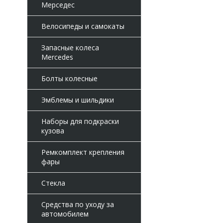
Мерседес
Велосипеды и самокаты
Запасные колеса
Mercedes
Болты колесные
Эмблемы и шильдики
Наборы для подкраски
кузова
Ремкомплект крепления
фары
Стекла
Средства по уходу за
автомобилем