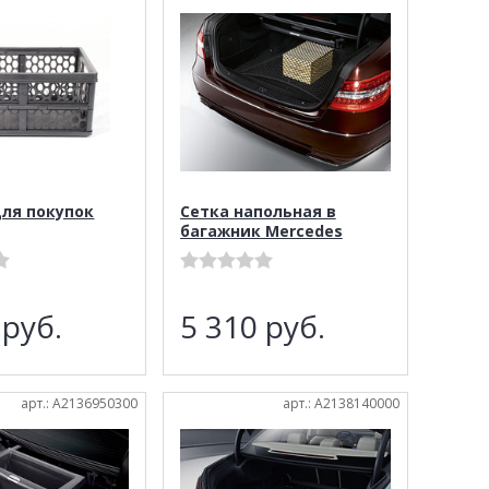
для покупок
Сетка напольная в
багажник Mercedes
2
руб.
5 310
руб.
арт.: A2136950300
арт.: A2138140000