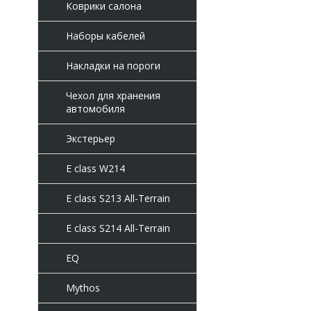
Коврики салона
Наборы кабелей
Накладки на пороги
Чехол для хранения
автомобиля
Экстерьер
E class W214
E class S213 All-Terrain
E class S214 All-Terrain
EQ
Mythos