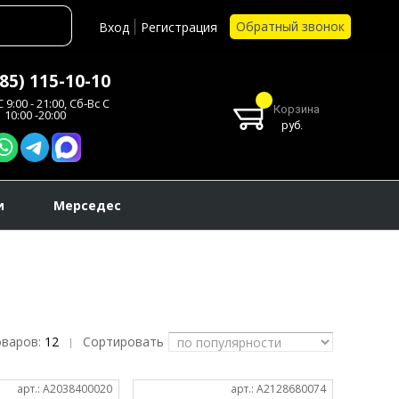
Обратный звонок
Вход
Регистрация
985) 115-10-10
 9:00 - 21:00, Сб-Вс С
Корзина
10:00 -20:00
руб.
и
Мерседес
оваров:
12
Сортировать
|
арт.: A2038400020
арт.: A2128680074