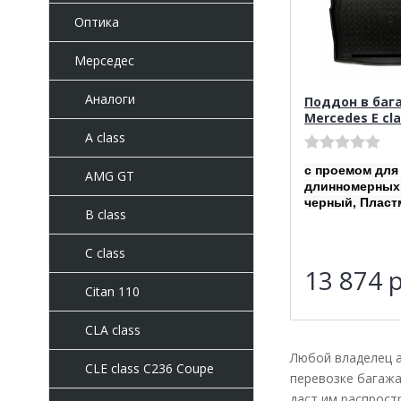
Оптика
Мерседес
Аналоги
Поддон в баг
Mercedes E cl
A class
с проемом для
AMG GT
длинномерных
черный, Пласт
B class
C class
13 874
р
Citan 110
CLA class
Любой владелец а
CLE class C236 Coupe
перевозке багажа
даст им распрост