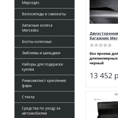
Мерседес
Велосипеды и самокаты
Запасные колеса
Mercedes
Двухсторонни
багажник Mer
Болты колесные
Эмблемы и шильдики
без проема дл
длинномерных
черный
Наборы для подкраски
кузова
13 452
р
Ремкомплект крепления
фары
ар
Стекла
Средства по уходу за
автомобилем