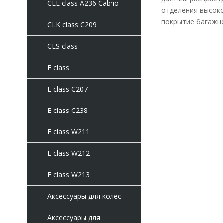
CLE class A236 Cabrio
отделения высоко
покрытие багажно
CLK class C209
CLS class
E class
E class C207
E class C238
E class W211
E class W212
E class W213
Аксессуары для колес
Аксессуары для