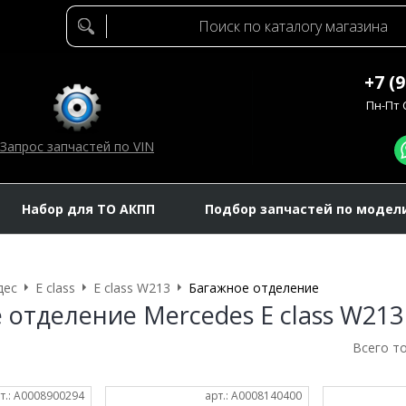
+7 (
Пн-Пт C
Запрос запчастей по VIN
Набор для ТО АКПП
Подбор запчастей по модел
дес
E class
E class W213
Багажное отделение
 отделение Mercedes E class W213
Всего т
т.: A0008900294
арт.: A0008140400