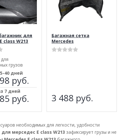
 багажник для
Багажная сетка
E class W213
Mercedes
 для
ных грузов
35-40 дней
98 руб.
аз 7 дней
3 488
руб.
85 руб.
суаров необходимых для легкости, удобности
 для мерседес E class W213
зафиксирует грузы и не
ы Mercedes E class W213
багажного