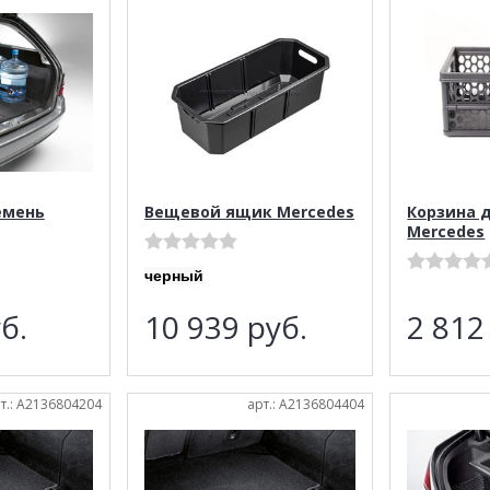
емень
Вещевой ящик Mercedes
Корзина 
Mercedes
черный
б.
10 939
руб.
2 81
т.: A2136804204
арт.: A2136804404