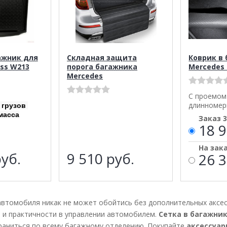
ажник для
Складная защита
Коврик в
ass W213
порога багажника
Mercedes 
Mercedes
С проемом
длинномер
 грузов
масса
Заказ 
18 9
На зак
уб.
9 510
руб.
26 3
втомобиля никак не может обойтись без дополнительных аксес
 и практичности в управлении автомобилем.
Сетка в багажник
раниться по всему багажному отделению. Покупайте
аксессуар