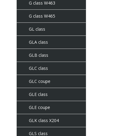
G class W463
G class W465
GL class
GLA class
GLB class
GLC class
GLC coupe
GLE class
GLE coupe
GLK class X204
GLS class