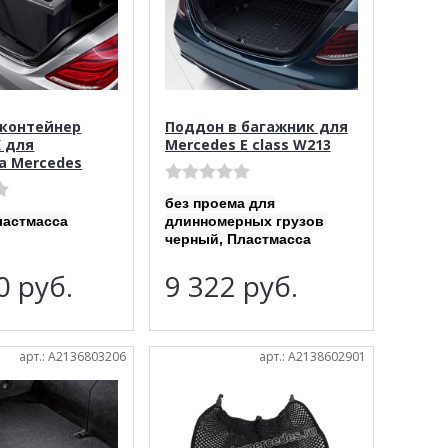
контейнер
Поддон в багажник для
K для
Mercedes E class W213
а Mercedes
без проема для
ластмасса
длинномерных грузов
черный, Пластмасса
40
руб.
9 322
руб.
арт.: A2136803206
арт.: A2138602901