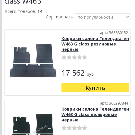
class W463
Всего товаров:
14
|
Сортировать
арт.: B66680152
Коврики салона Гелендваген
W463 G class резиновые
черные
17 562
руб.
Купить
арт.: B66293844
Коврики салона Гелендваген
W463 G class велюровые
черные