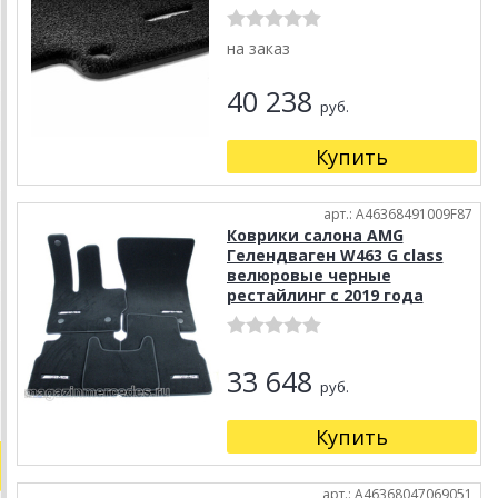
на заказ
40 238
руб.
Купить
арт.: A46368491009F87
Коврики салона AMG
Гелендваген W463 G class
велюровые черные
рестайлинг с 2019 года
33 648
руб.
Купить
арт.: A46368047069051