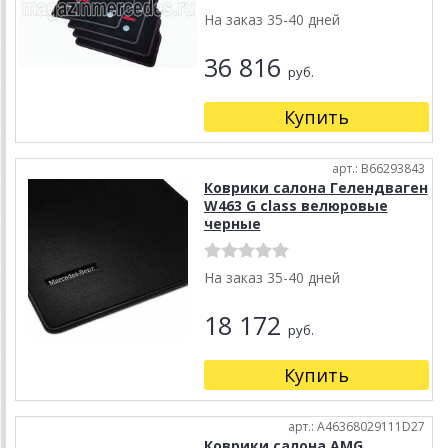
На заказ 35-40 дней
36 816
руб.
Купить
арт.: B66293843
Коврики салона Гелендваген
W463 G class велюровые
черные
На заказ 35-40 дней
18 172
руб.
Купить
арт.: A46368029111D27
Коврики салона AMG