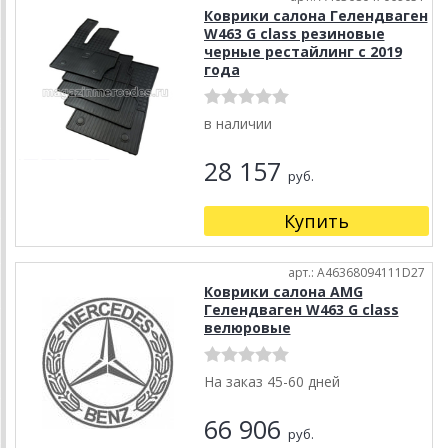
Коврики салона Гелендваген
W463 G class резиновые
черные рестайлинг с 2019
года
в наличии
28 157
руб.
Купить
арт.: A46368094111D27
Коврики салона AMG
Гелендваген W463 G class
велюровые
На заказ 45-60 дней
66 906
руб.