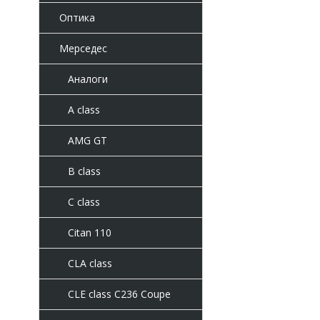
Оптика
Мерседес
Аналоги
A class
AMG GT
B class
C class
Citan 110
CLA class
CLE class C236 Coupe