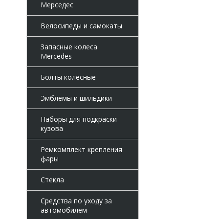
Мерседес
Велосипеды и самокаты
Запасные колеса
Mercedes
Болты колесные
Эмблемы и шильдики
Наборы для подкраски
кузова
Ремкомплект крепления
фары
Стекла
Средства по уходу за
автомобилем