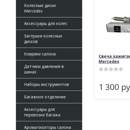
Колесные диски
Mercedes
Аксессуары для колес
Заглушки колесных
дисков
Коврики салона
Свеча зажига
Mercedes
Датчики давления в
шинах
1 300
ру
Наборы инструментов
Багажное отделение
Аксессуары для
перевозки багажа
Ароматизаторы салона