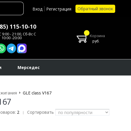
Обратный звонок
Вход
Регистрация
985) 115-10-10
 9:00 - 21:00, Сб-Вс С
Корзина
10:00 -20:00
руб.
и
Мерседес
ажигания
GLE class V167
167
товаров:
2
Сортировать
|