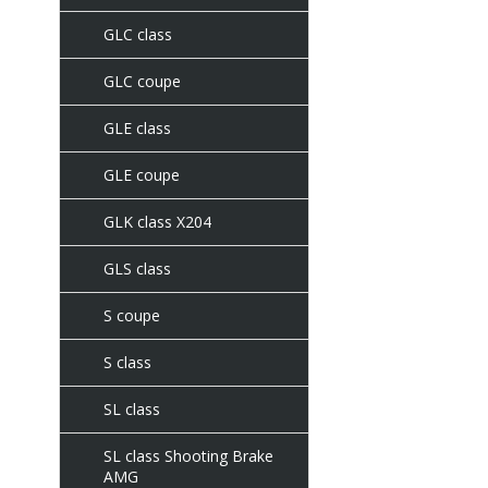
GLC class
GLC coupe
GLE class
GLE coupe
GLK class X204
GLS class
S coupe
S class
SL class
SL class Shooting Brake
AMG