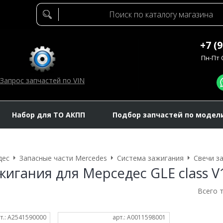
+7 (
Пн-Пт C
Запрос запчастей по VIN
Набор для ТО АКПП
Подбор запчастей по модел
дес
Запасные части Mercedes
Система зажигания
Свечи з
жигания для Мерседес GLE class V
Всего 
т.: A2541590000
арт.: A0011598001