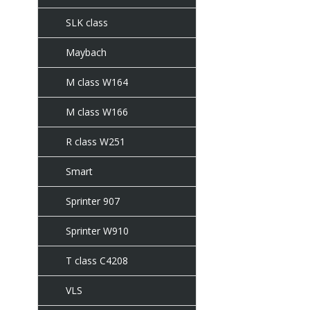
SLK class
Maybach
M class W164
M class W166
R class W251
Smart
Sprinter 907
Sprinter W910
T class C4208
VLS