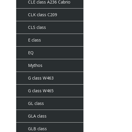
CLE class A236 Cabrio
CLK class C209
CLS class
E class
EQ
Mythos
G class W463
G class W465
GL class
GLA class
GLB class