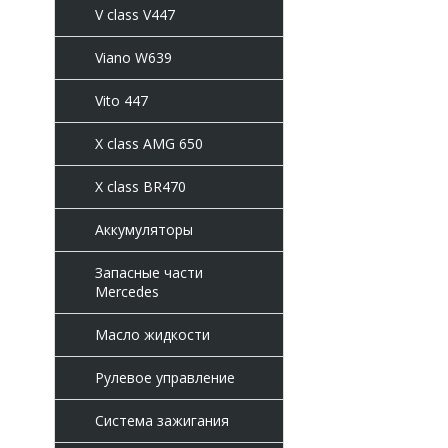
V class V447
Viano W639
Vito 447
X class AMG 650
X class BR470
Аккумуляторы
Запасные части
Mercedes
Масло жидкости
Рулевое управление
Система зажигания