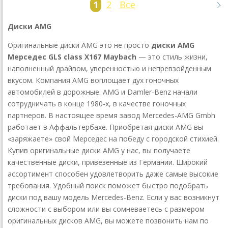
1
2
Все
Диски
AMG
Оригинальные диски AMG это не просто
диски AMG
Мерседес
GLS class X167 Maybach
— это стиль жизни,
наполненный драйвом, уверенностью и непревзойденным
вкусом. Компания AMG воплощает дух гоночных
автомобилей в дорожные. AMG и Damler-Benz начали
сотрудничать в конце 1980-х, в качестве гоночных
партнеров. В настоящее время завод Mercedes-AMG Gmbh
работает в Аффальтербахе. Приобретая диски AMG вы
«заряжаете» свой Мерседес на победу с городской стихией.
Купив оригинальные диски AMG у нас, вы получаете
качественные диски, привезенные из Германии. Широкий
ассортимент способен удовлетворить даже самые высокие
требования. Удобный поиск поможет быстро подобрать
диски под вашу модель Mercedes-Benz. Если у вас возникнут
сложности с выбором или вы сомневаетесь с размером
оригинальных дисков AMG, вы можете позвонить нам по