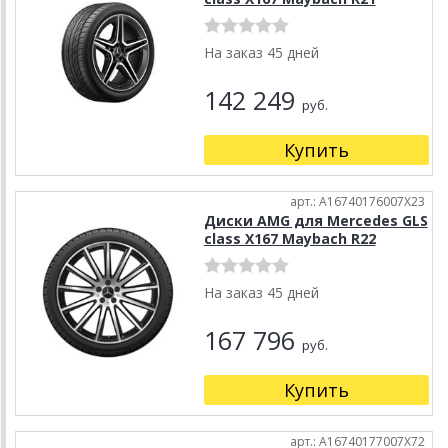
На заказ 45 дней
142 249
руб.
Купить
арт.: A16740176007X23
Диски AMG для Mercedes GLS
class X167 Maybach R22
На заказ 45 дней
167 796
руб.
Купить
арт.: A16740177007X72