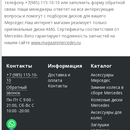
телефону +7(985) 115-10-10 или заполнить форму обратной
связи. Наши менеджеры ответят на все интересующие
вопросы и помогут с подбором дисков для вашего
Мерседес.Наш интернет магазин реализует только
оригинальные диски AMG. Сертификаты соответствия от
Mercedes-Benz гарантируют подлинность запчастей на
нашем сайте
www.magazinmercedes.ru
.
Контакты
Информация
Каталог
+7 (985) 115-10-
Доставка и
Аксессуары
10
оплата
Мерседес
Контакты
Обратный
Зимние колеса в
звонок
сборе Mercedes
Пн-Пт C 9:00 -
Колесные диски
21:00, Сб-Вс С
Mercedes
10:00 -20:00
Аксессуары для
колес
Заглушки