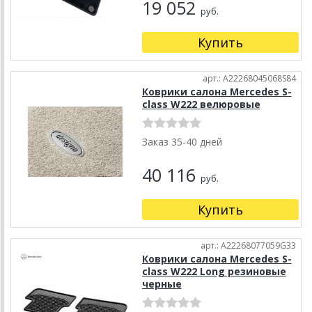
19 052
руб.
Купить
арт.: A22268045068S84
Коврики салона Mercedes S-
class W222 велюровые
Заказ 35-40 дней
40 116
руб.
Купить
арт.: A22268077059G33
Коврики салона Mercedes S-
class W222 Long резиновые
черные