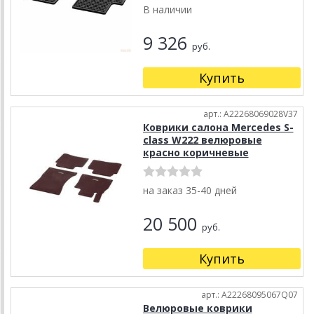
В наличии
9 326
руб.
Купить
арт.: A22268069028V37
Коврики салона Mercedes S-
class W222 велюровые
красно коричневые
на заказ 35-40 дней
20 500
руб.
Купить
арт.: A22268095067Q07
Велюровые коврики