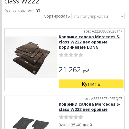
class W222
Всего товаров:
37
|
Сортировать
арт.: A22268069028T47
Коврики салона Mercedes S-
class W222 велюровые
коричневые LONG
21 262
руб.
Купить
арт.: A22268074067Q07
Коврики салона Mercedes S-
class W222 велюровые
Заказ 35-40 дней