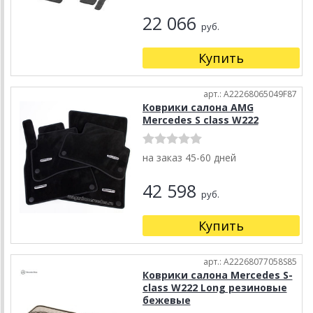
22 066
руб.
Купить
арт.: A22268065049F87
Коврики салона AMG
Mercedes S class W222
на заказ 45-60 дней
42 598
руб.
Купить
арт.: A22268077058S85
Коврики салона Mercedes S-
class W222 Long резиновые
бежевые