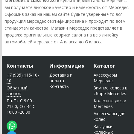
Mercedes S class W222
.Покупая коврики салона мерседес,
вы получаете высокое качество и надежность от Мерседес.
Оформив заказ на нашем сайте будьте уверенны что вся
продукция мерседес сертифицирована и проходит по всем
стандартам качества. Магазин Мерседес представляет в
продаже оригинальные коврики салона на всю линейку
автомобилей мерседес от A класса до G класса.
Контакты
Информация
Каталог
+7 (985) 115-10-
Доставка и
Аксессуары
10
оплата
Мерседес
Контакты
Обратный
Зимние колеса в
звонок
сборе Mercedes
Пн-Пт C 9:00 -
Колесные диски
21:00, Сб-Вс С
Mercedes
10:00 -20:00
Аксессуары для
колес
Заглушки
колесных