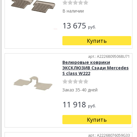
В наличии
13 675
руб.
Купить
арт.: A22268095068U71
Велюровые коврики
ЭКСКЛЮЗИВ Сзади Mercedes
S class W222
Заказ 35-40 дней
11 918
руб.
Купить
арт.: A22268076059G33