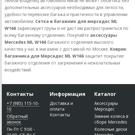
Любой владелец автомобиля никак не может обойтись без
дополнительных аксессуаров необходимых для легкости,
удобности перевозке багажа и практичности в управлении
автомобилем.
Сетка в багажник для мерседес ML
W166
зафиксирует грузы и не даст им распространиться по
всему багажному отделению. Покупайте
аксессуары
Mercedes ML W166
багажного отделения высокого
качества у нас в магазине с доставкой по Москве.
Коврик
багажника для Мерседес ML W166
защитит покрытие
багажного отделения от загрязнения и нежелательных
воздействий.
Контакты
Информация
Каталог
+7 (985) 115-10-
Доставка и
Аксессуары
10
оплата
Мерседес
Контакты
Обратный
Зимние колеса в
звонок
сборе Mercedes
Пн-Пт C 9:00 -
Колесные диски
21:00, Сб-Вс С
Mercedes