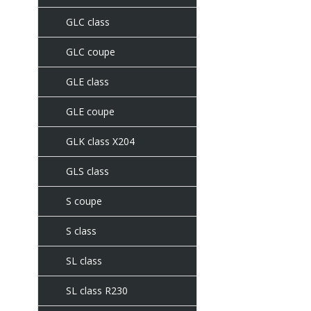
GLC class
GLC coupe
GLE class
GLE coupe
GLK class X204
GLS class
S coupe
S class
SL class
SL class R230