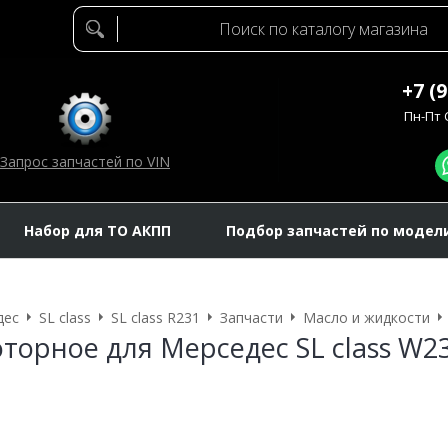
+7 (
Пн-Пт C
Запрос запчастей по VIN
Набор для ТО АКПП
Подбор запчастей по модел
дес
SL class
SL class R231
Запчасти
Масло и жидкости
торное для Мерседес SL class W2