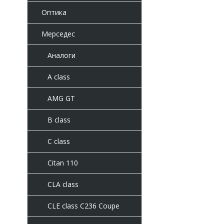
Оптика
Мерседес
Аналоги
A class
AMG GT
B class
C class
Citan 110
CLA class
CLE class C236 Coupe