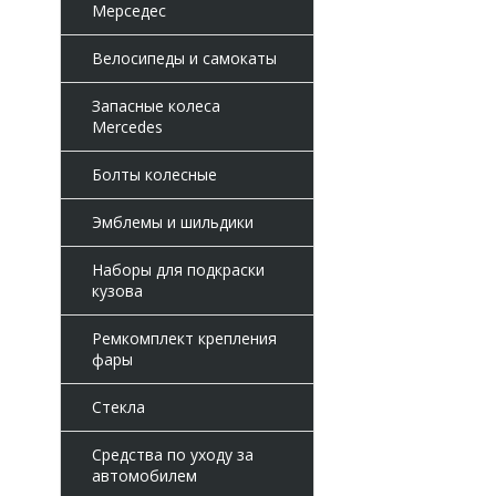
Мерседес
Велосипеды и самокаты
Запасные колеса
Mercedes
Болты колесные
Эмблемы и шильдики
Наборы для подкраски
кузова
Ремкомплект крепления
фары
Стекла
Средства по уходу за
автомобилем