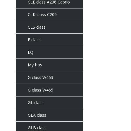
CLE class A236 Cabrio
CLK class C209
CLS class
E class
EQ
Mythos
G class W463
G class W465
GL class
GLA class
GLB class