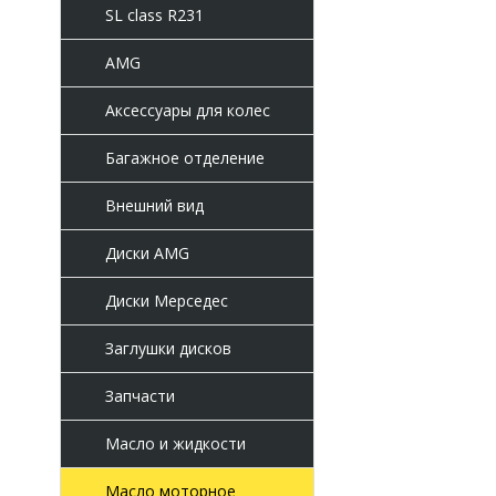
SL class R231
AMG
Аксессуары для колес
Багажное отделение
Внешний вид
Диски AMG
Диски Мерседес
Заглушки дисков
Запчасти
Масло и жидкости
Масло моторное