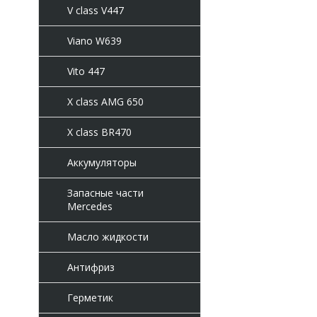
V class V447
Viano W639
Vito 447
X class AMG 650
X class BR470
Аккумуляторы
Запасные части
Mercedes
Масло жидкости
Антифриз
Герметик