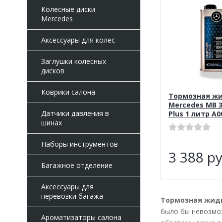
Колесные диски
Mercedes
Аксессуары для колес
Заглушки колесных
дисков
Коврики салона
Тормозная ж
Mercedes MB 3
Датчики давления в
Plus 1 литр A0
шинах
Наборы инструментов
3 388
ру
Багажное отделение
Аксессуары для
перевозки багажа
Тормозная жид
было бы невозмо
Ароматизаторы салона