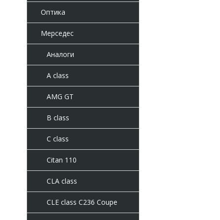
Оптика
Мерседес
Аналоги
A class
AMG GT
B class
C class
Citan 110
CLA class
CLE class C236 Coupe