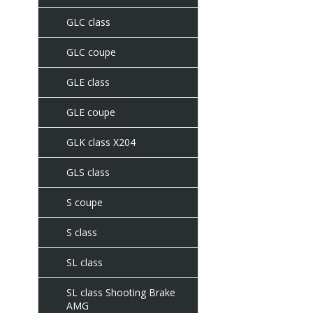
GLC class
GLC coupe
GLE class
GLE coupe
GLK class X204
GLS class
S coupe
S class
SL class
SL class Shooting Brake
AMG