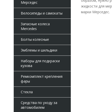
образом, нужно р
Мерседес
жидкости для мер
марки Мерседес.
Велосипеды и самокаты
Запасные колеса
Mercedes
Болты колесные
Эмблемы и шильдики
Наборы для подкраски
кузова
Ремкомплект крепления
фары
Стекла
Средства по уходу за
автомобилем