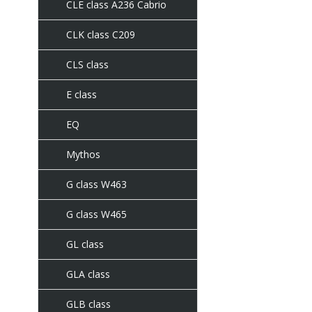
CLE class A236 Cabrio
CLK class C209
CLS class
E class
EQ
Mythos
G class W463
G class W465
GL class
GLA class
GLB class