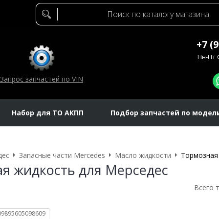
+7 (
Пн-Пт C
Запрос запчастей по VIN
Набор для ТО АКПП
Подбор запчастей по модел
дес
Запасные части Mercedes
Масло жидкости
Тормозная
я жидкость для Мерседес
Всего 
009895605098609