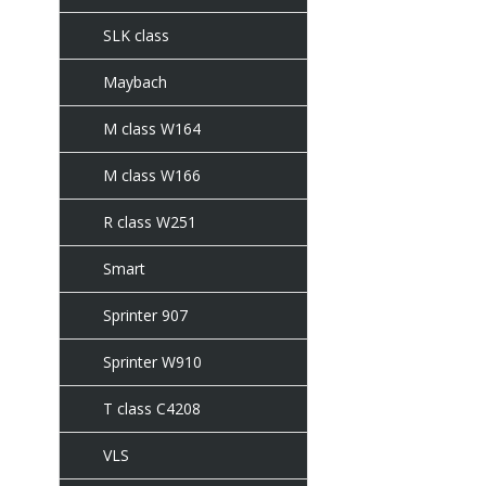
SLK class
Maybach
M class W164
M class W166
R class W251
Smart
Sprinter 907
Sprinter W910
T class C4208
VLS