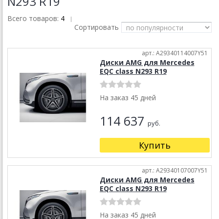
N293 R19
Всего товаров:
4
|
Сортировать
арт.: A29340114007Y51
Диски AMG для Mercedes
EQC class N293 R19
На заказ 45 дней
114 637
руб.
Купить
арт.: A29340107007Y51
Диски AMG для Mercedes
EQC class N293 R19
На заказ 45 дней