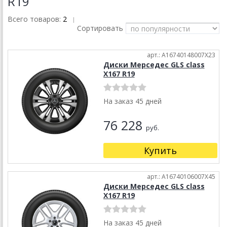
R19
Всего товаров:
2
|
Сортировать
арт.: A16740148007X23
Диски Мерседес GLS class
X167 R19
На заказ 45 дней
76 228
руб.
Купить
арт.: A16740106007X45
Диски Мерседес GLS class
X167 R19
На заказ 45 дней