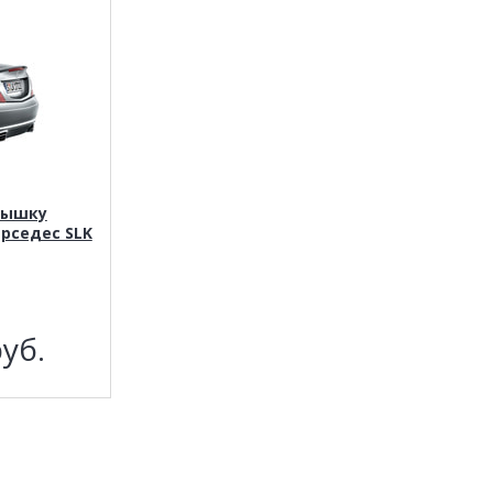
рышку
рседес SLK
уб.