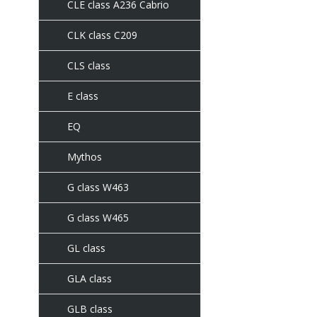
CLE class A236 Cabrio
CLK class C209
CLS class
E class
EQ
Mythos
G class W463
G class W465
GL class
GLA class
GLB class