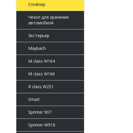
Спойлер
Чехол для хранения
автомобиля
Экстерьер
Maybach
M class W164
M class W166
R class W251
Smart
Sprinter 907
Sprinter W910