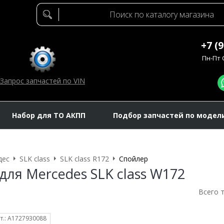
+7 (
Пн-Пт C
Запрос запчастей по VIN
Набор для ТО АКПП
Подбор запчастей по модел
дес
SLK class
SLK class R172
Спойлер
для Mercedes SLK class W172
Всего 
т.: A1727930088