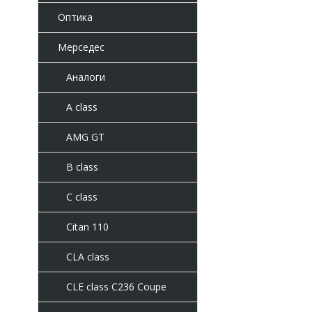
Оптика
Мерседес
Аналоги
A class
AMG GT
B class
C class
Citan 110
CLA class
CLE class C236 Coupe