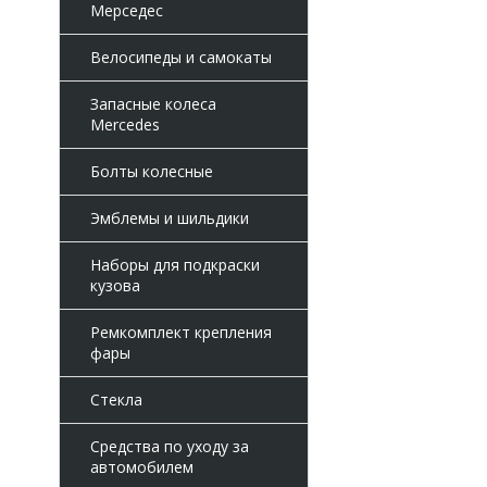
Мерседес
Велосипеды и самокаты
Запасные колеса
Mercedes
Болты колесные
Эмблемы и шильдики
Наборы для подкраски
кузова
Ремкомплект крепления
фары
Стекла
Средства по уходу за
автомобилем