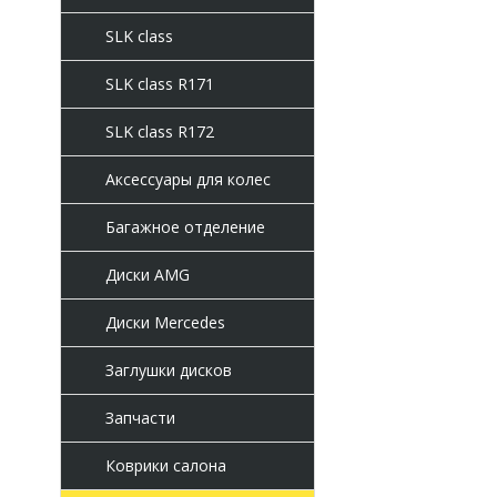
SLK class
SLK class R171
SLK class R172
Аксессуары для колес
Багажное отделение
Диски AMG
Диски Mercedes
Заглушки дисков
Запчасти
Коврики салона