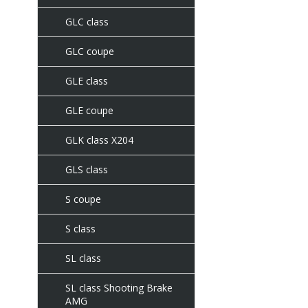
GLC class
GLC coupe
GLE class
GLE coupe
GLK class X204
GLS class
S coupe
S class
SL class
SL class Shooting Brake
AMG