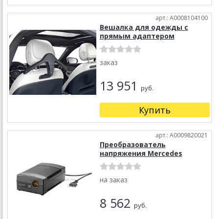
арт.: A0008104100
Вешалка для одежды с
прямым адаптером
заказ
13 951
руб.
Купить
арт.: A0009820021
Преобразователь
напряжения Mercedes
на заказ
8 562
руб.