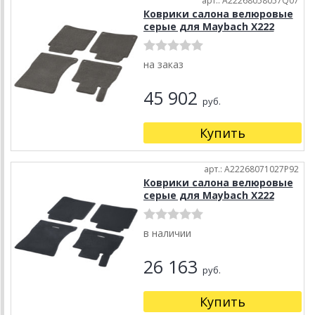
арт.: A22268058057Q07
Коврики салона велюровые
серые для Maybach X222
на заказ
45 902
руб.
Купить
арт.: A22268071027P92
Коврики салона велюровые
серые для Maybach X222
в наличии
26 163
руб.
Купить