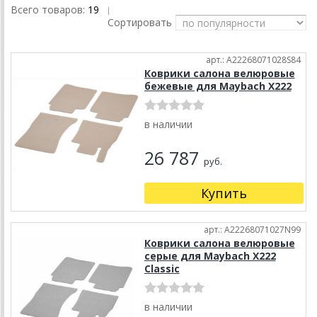
Всего товаров:
19
|
Сортировать
арт.: A22268071028S84
Коврики салона велюровые
бежевые для Maybach X222
в наличии
26 787
руб.
Купить
арт.: A22268071027N99
Коврики салона велюровые
серые для Maybach X222
Classic
в наличии