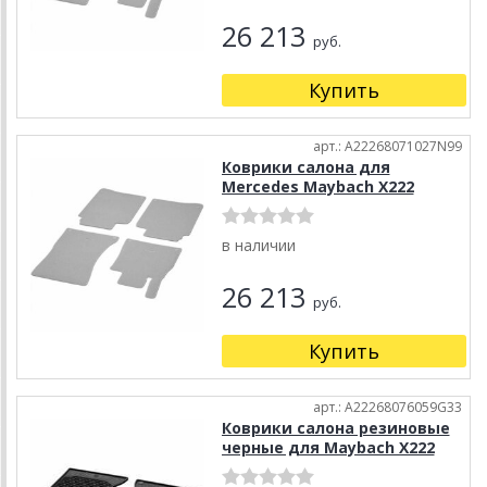
26 213
руб.
Купить
арт.: A22268071027N99
Коврики салона для
Mercedes Maybach X222
в наличии
26 213
руб.
Купить
арт.: A22268076059G33
Коврики салона резиновые
черные для Maybach X222