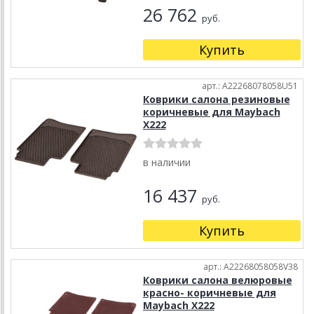
26 762
руб.
Купить
арт.: A22268078058U51
Коврики салона резиновые
коричневые для Maybach
X222
в наличии
16 437
руб.
Купить
арт.: A22268058058V38
Коврики салона велюровые
красно- коричневые для
Maybach X222