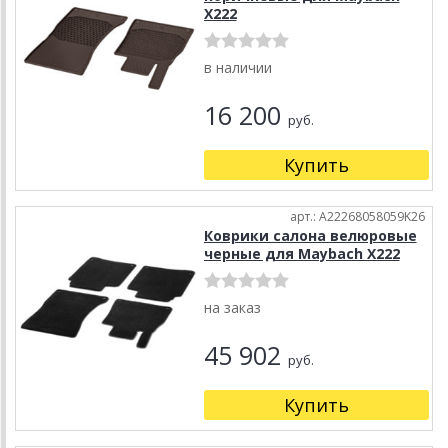
X222
в наличии
16 200
руб.
Купить
арт.: A22268058059K26
Коврики салона велюровые
черные для Maybach X222
на заказ
45 902
руб.
Купить