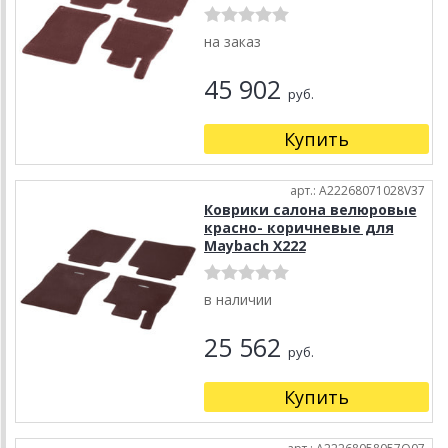
на заказ
45 902
руб.
Купить
арт.: A22268071028V37
Коврики салона велюровые
красно- коричневые для
Maybach X222
в наличии
25 562
руб.
Купить