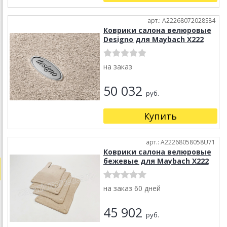
арт.: A22268072028S84
Коврики салона велюровые
Designo для Maybach X222
на заказ
50 032
руб.
Купить
арт.: A22268058058U71
Коврики салона велюровые
бежевые для Maybach X222
на заказ 60 дней
45 902
руб.