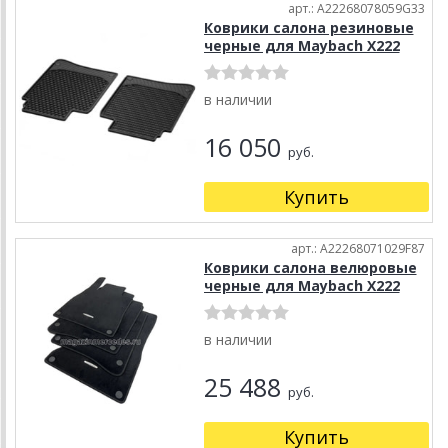
арт.: A22268078059G33
Коврики салона резиновые
черные для Maybach X222
в наличии
16 050
руб.
Купить
арт.: A22268071029F87
Коврики салона велюровые
черные для Maybach X222
в наличии
25 488
руб.
Купить