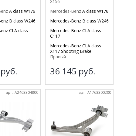
X156
Benz
A class W176
Mercedes-Benz
A class W176
Benz
B class W246
Mercedes-Benz
B class W246
Benz
CLA class
Mercedes-Benz
CLA class
C117
Mercedes-Benz CLA class
X117 Shooting Brake
Правый
2
руб.
36 145
руб.
арт.: A2463304800
арт.: A1763300200