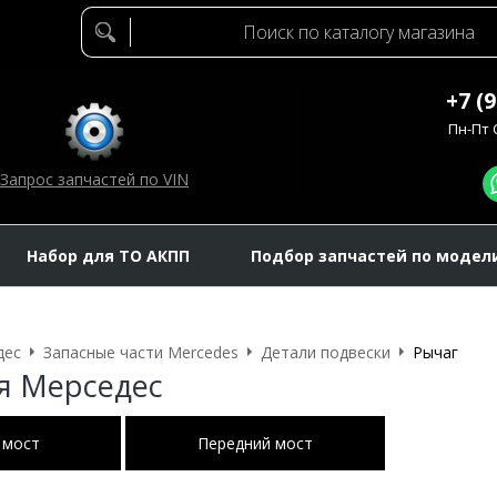
+7 (
Пн-Пт C
Запрос запчастей по VIN
Набор для ТО АКПП
Подбор запчастей по модел
дес
Запасные части Mercedes
Детали подвески
Рычаг
я Мерседес
 мост
Передний мост