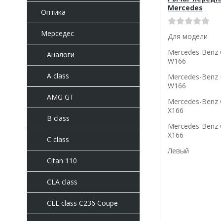
Mercedes
Оптика
Мерседес
Для модели
Mercedes-Benz 
Аналоги
W166
A class
Mercedes-Benz 
W166
AMG GT
Mercedes-Benz 
X166
B class
Mercedes-Benz 
X166
C class
Левый
Citan 110
CLA class
CLE class C236 Coupe