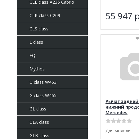
CLE class A236 Cabrio
55 947
р
CLK class C209
CLS class
ар
E class
EQ
Mythos
G class W463
G class W465
Рычаг задней
нижний прод
GL class
Mercedes
GLA class
Для модели
GLB class