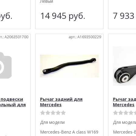
Левый
уб.
14 945
руб.
7 93
т.: A2063501700
арт.: A1693500229
 подвески
Рычаг задний для
Рычаг за
ольный для
Mercedes
Mercedes
Для модели
Для модел
Mercedes-Benz A class W169
Mercedes-B