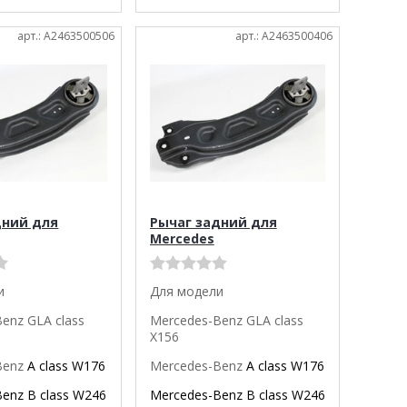
арт.: A2463500506
арт.: A2463500406
дний для
Рычаг задний для
Mercedes
и
Для модели
enz GLA class
Mercedes-Benz GLA class
X156
Benz
A class W176
Mercedes-Benz
A class W176
Benz
B class W246
Mercedes-Benz
B class W246