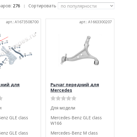
варов:
276
Сортировать
|
арт.: A1673508700
арт.: A1663300207
дний для
Рычаг передний для
Mercedes
и
Для модели
enz GLE class
Mercedes-Benz GLE class
W166
enz GLE class
Mercedes-Benz M class