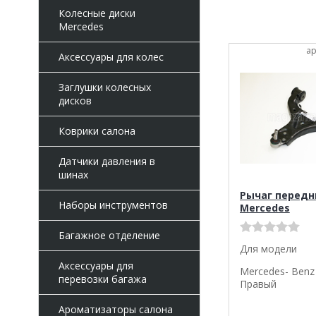
Колесные диски
Mercedes
ар
Аксессуары для колес
Заглушки колесных
дисков
Коврики салона
Датчики давления в
шинах
Рычаг передн
Наборы инструментов
Mercedes
Багажное отделение
Для модели
Аксессуары для
Mercedes- Benz 
перевозки багажа
Правый
Ароматизаторы салона