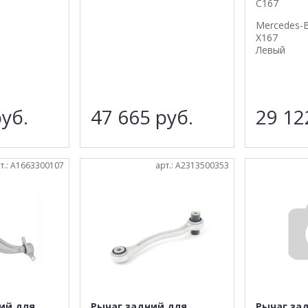
C167
Mercedes-B
X167
Левый
уб.
47 665
руб.
29 1
т.: A1663300107
арт.: A2313500353
ий для
Рычаг задний для
Рычаг за