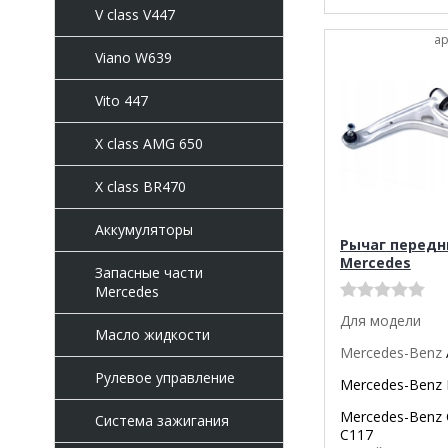
V class V447
ар
Viano W639
Vito 447
X class AMG 650
X class BR470
Аккумуляторы
Рычаг передн
Mercedes
Запасные части
Mercedes
Для модели
Масло жидкости
Mercedes-Benz
Рулевое управление
Mercedes-Benz
Mercedes-Benz
Система зажигания
C117