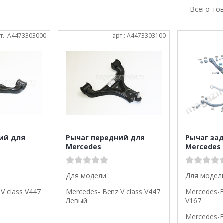
Всего то
т.: A4473303000
арт.: A4473303100
ий для
Рычаг передний для
Рычаг за
Mercedes
Mercedes
Для модели
Для модел
V class V447
Mercedes- Benz V class V447
Mercedes-B
Левый
V167
Mercedes-B