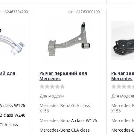
т.: A2463304700
арт.: A1763300100
ий для
Рычаг передний для
Рычаг за
Mercedes
Mercedes
Для модели
Для модел
A class W176
Mercedes-Benz GLA class
Mercedes-B
X156
X156
B class W246
Mercedes-Benz
A class W176
Mercedes-
CLA class
Mercedes-Benz
CLA class
Mercedes-