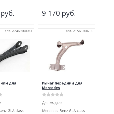
3
руб.
9 170
руб.
арт.: A2463500053
арт.: A1563300200
дний для
Рычаг передний для
Mercedes
и
Для модели
enz GLA class
Mercedes-Benz GLA class