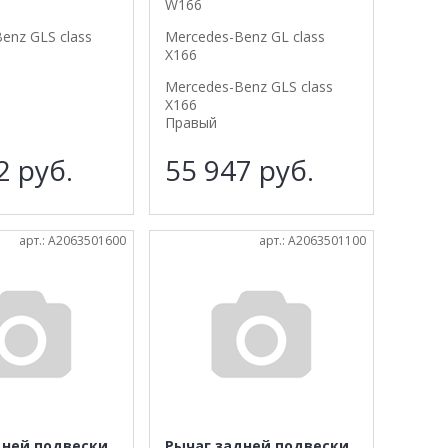
W166
enz GLS class
Mercedes-Benz GL class
X166
Mercedes-Benz GLS class
X166
Правый
22
руб.
55 947
руб.
арт.: A2063501600
арт.: A2063501100
дней подвески
Рычаг задней подвески