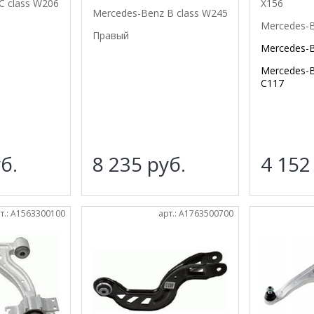
C class W206
X156
Mercedes-Benz B class W245
Mercedes-
Правый
Mercedes-
Mercedes-
C117
б.
8 235
руб.
4 15
т.: A1563300100
арт.: A1763500700