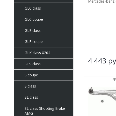
Mercedes-Benz 
GLC class
GLC coupe
GLE class
GLE coupe
GLK class X204
4 443
ру
GLS class
S coupe
ар
S class
SL class
SL class Shooting Brake
AMG