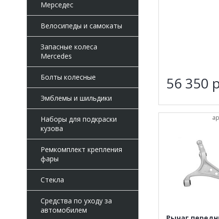
Мерседес
Велосипеды и самокаты
Запасные колеса
Mercedes
Болты колесные
56 350
р
Эмблемы и шильдики
ар
Наборы для подкраски
кузова
Ремкомплект крепления
фары
Стекла
Средства по уходу за
автомобилем
Рычаг передн